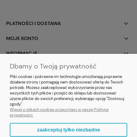
PŁATNOŚCI I DOSTAWA
MOJE KONTO
INFORMACJE
Dbamy o Twoją prywatność
SOCIAL MEDIA
Pliki cookies i pokrewne im technologie umożliwiają poprawne
działanie strony i pomagają nam dostosować ofertę do Twoich
potrzeb. Możesz zaakceptować wykorzystanie przez nas
wszystkich tych plików i przejść do sklepu lub dostosować
użycie plików do swoich preferencji, wybierając opcję "Dostosuj
E-prezent.org
|
sprzedaz@e-prezent.org.pl
| Tel.:
511546060
| NIP:
zgody".
1133029322 | REGON: 388212193 | Skaryszewska 12, 03-802 Warszawa
Więcej o plikach cookies przeczytasz w naszej Polityce
© 2021 Księgarnia PREZENT
prywatności.
zaakceptuj tylko niezbędne
pokaż pełną wersję strony