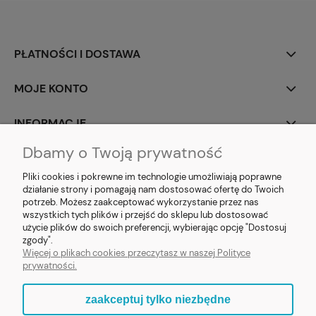
PŁATNOŚCI I DOSTAWA
MOJE KONTO
INFORMACJE
Dbamy o Twoją prywatność
SOCIAL MEDIA
Pliki cookies i pokrewne im technologie umożliwiają poprawne
działanie strony i pomagają nam dostosować ofertę do Twoich
potrzeb. Możesz zaakceptować wykorzystanie przez nas
wszystkich tych plików i przejść do sklepu lub dostosować
użycie plików do swoich preferencji, wybierając opcję "Dostosuj
E-prezent.org
|
sprzedaz@e-prezent.org.pl
| Tel.:
511546060
| NIP:
zgody".
1133029322 | REGON: 388212193 | Skaryszewska 12, 03-802 Warszawa
Więcej o plikach cookies przeczytasz w naszej Polityce
© 2021 Księgarnia PREZENT
prywatności.
zaakceptuj tylko niezbędne
pokaż pełną wersję strony