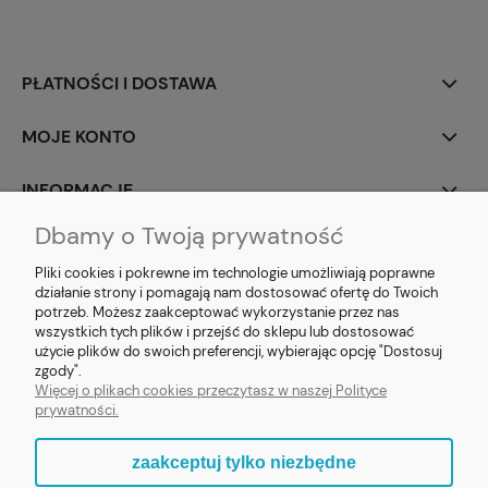
PŁATNOŚCI I DOSTAWA
MOJE KONTO
INFORMACJE
Dbamy o Twoją prywatność
SOCIAL MEDIA
Pliki cookies i pokrewne im technologie umożliwiają poprawne
działanie strony i pomagają nam dostosować ofertę do Twoich
potrzeb. Możesz zaakceptować wykorzystanie przez nas
wszystkich tych plików i przejść do sklepu lub dostosować
użycie plików do swoich preferencji, wybierając opcję "Dostosuj
E-prezent.org
|
sprzedaz@e-prezent.org.pl
| Tel.:
511546060
| NIP:
zgody".
1133029322 | REGON: 388212193 | Skaryszewska 12, 03-802 Warszawa
Więcej o plikach cookies przeczytasz w naszej Polityce
© 2021 Księgarnia PREZENT
prywatności.
zaakceptuj tylko niezbędne
pokaż pełną wersję strony