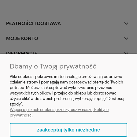
PŁATNOŚCI I DOSTAWA
MOJE KONTO
INFORMACJE
Dbamy o Twoją prywatność
SOCIAL MEDIA
Pliki cookies i pokrewne im technologie umożliwiają poprawne
działanie strony i pomagają nam dostosować ofertę do Twoich
potrzeb. Możesz zaakceptować wykorzystanie przez nas
wszystkich tych plików i przejść do sklepu lub dostosować
użycie plików do swoich preferencji, wybierając opcję "Dostosuj
E-prezent.org
|
sprzedaz@e-prezent.org.pl
| Tel.:
511546060
| NIP:
zgody".
1133029322 | REGON: 388212193 | Skaryszewska 12, 03-802 Warszawa
Więcej o plikach cookies przeczytasz w naszej Polityce
© 2021 Księgarnia PREZENT
prywatności.
zaakceptuj tylko niezbędne
pokaż pełną wersję strony