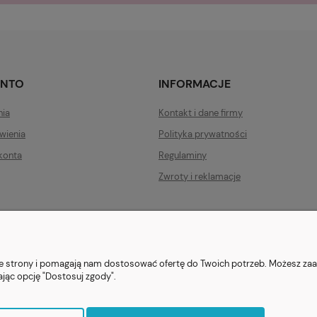
ONTO
INFORMACJE
nia
Kontakt i dane firmy
wienia
Polityka prywatności
konta
Regulaminy
Zwroty i reklamacje
ezent.org.pl
| Tel.:
511546060
| NIP: 1133029322 | REGON: 388212193 | Ska
© 2021 Księgarnia PREZENT
nie strony i pomagają nam dostosować ofertę do Twoich potrzeb. Możesz zaa
ając opcję "Dostosuj zgody".
Sklep internetowy Shoper.pl