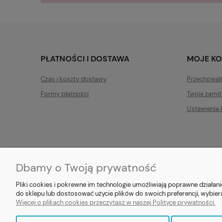
PŁATNOŚCI I DOSTAWA
MOJE K
Czas i koszty dostawy
Przechowal
Formy płatności
Twoje zamó
Ustawienia 
Dbamy o Twoją prywatność
E-prezent.org
|
sprzedaz@e-pr
Pliki cookies i pokrewne im technologie umożliwiają poprawne działa
do sklepu lub dostosować użycie plików do swoich preferencji, wybier
Więcej o plikach cookies przeczytasz w naszej Polityce prywatności.