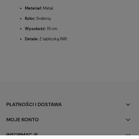
Materiał:
Metal.
Kolor:
Srebrny.
Wysokość:
19 cm.
Detale:
Z tabliczką INRI.
PŁATNOŚCI I DOSTAWA
MOJE KONTO
INFORMACJE