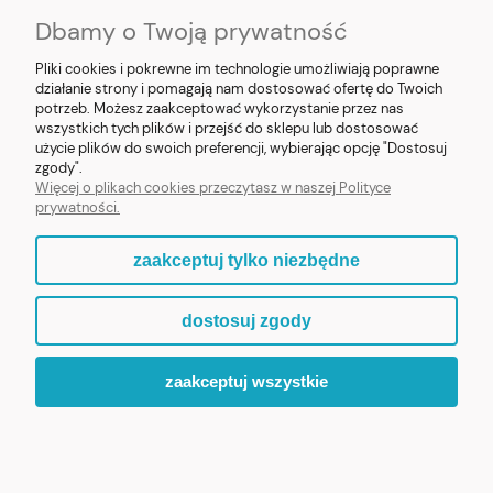
Dbamy o Twoją prywatność
SOCIAL MEDIA
Pliki cookies i pokrewne im technologie umożliwiają poprawne
działanie strony i pomagają nam dostosować ofertę do Twoich
potrzeb. Możesz zaakceptować wykorzystanie przez nas
wszystkich tych plików i przejść do sklepu lub dostosować
użycie plików do swoich preferencji, wybierając opcję "Dostosuj
E-prezent.org
|
sprzedaz@e-prezent.org.pl
| Tel.:
511546060
| NIP:
zgody".
1133029322 | REGON: 388212193 | Skaryszewska 12, 03-802 Warszawa
Więcej o plikach cookies przeczytasz w naszej Polityce
© 2021 Księgarnia PREZENT
prywatności.
zaakceptuj tylko niezbędne
pokaż pełną wersję strony
dostosuj zgody
Sklep internetowy Shoper.pl
zaakceptuj wszystkie