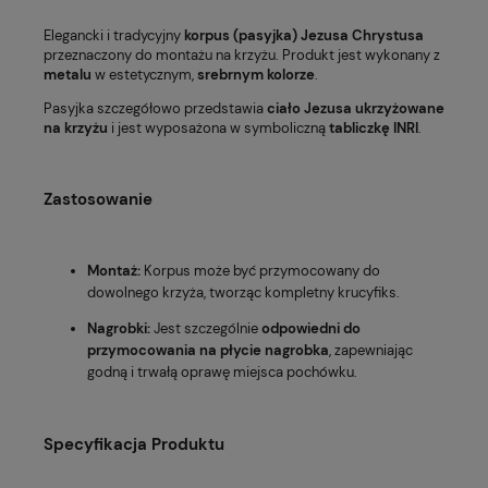
Elegancki i tradycyjny
korpus (pasyjka) Jezusa Chrystusa
przeznaczony do montażu na krzyżu. Produkt jest wykonany z
metalu
w estetycznym,
srebrnym kolorze
.
Pasyjka szczegółowo przedstawia
ciało Jezusa ukrzyżowane
na krzyżu
i jest wyposażona w symboliczną
tabliczkę INRI
.
Zastosowanie
Montaż:
Korpus może być przymocowany do
dowolnego krzyża, tworząc kompletny krucyfiks.
Nagrobki:
Jest szczególnie
odpowiedni do
przymocowania na płycie nagrobka
, zapewniając
godną i trwałą oprawę miejsca pochówku.
Specyfikacja Produktu