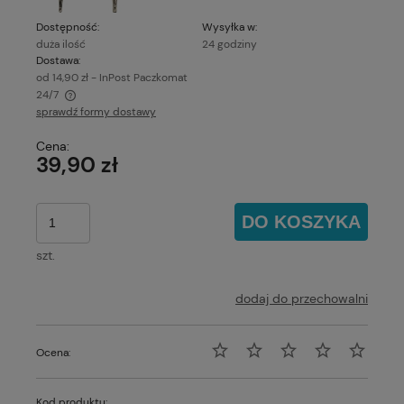
Dostępność:
Wysyłka w:
duża ilość
24 godziny
Dostawa:
od 14,90 zł
- InPost Paczkomat
24/7
sprawdź formy dostawy
Cena nie zawiera ewentualnych kosztów płatności
Cena:
39,90 zł
DO KOSZYKA
szt.
dodaj do przechowalni
Ocena:
Kod produktu: