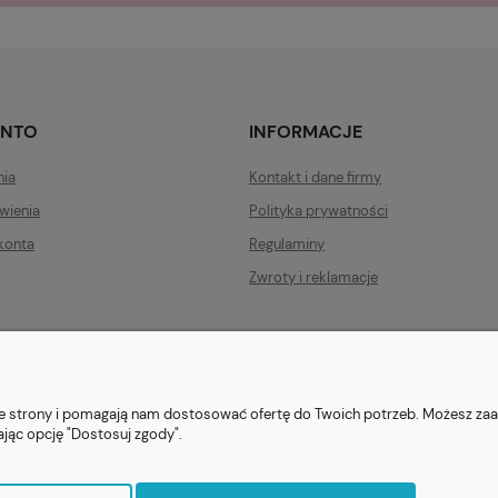
ONTO
INFORMACJE
nia
Kontakt i dane firmy
wienia
Polityka prywatności
konta
Regulaminy
Zwroty i reklamacje
ezent.org.pl
| Tel.:
511546060
| NIP: 1133029322 | REGON: 388212193 | Ska
© 2021 Księgarnia PREZENT
nie strony i pomagają nam dostosować ofertę do Twoich potrzeb. Możesz zaa
ając opcję "Dostosuj zgody".
Sklep internetowy Shoper.pl