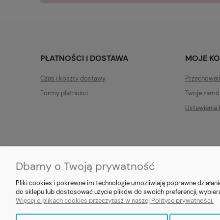
PŁATNOŚCI I DOSTAWA
MOJE K
Czas i koszty dostawy
Przechowal
Formy płatności
Twoje zamó
Ustawienia 
Dbamy o Twoją prywatność
E-prezent.org
|
sprzedaz@e-pr
Pliki cookies i pokrewne im technologie umożliwiają poprawne działa
do sklepu lub dostosować użycie plików do swoich preferencji, wybier
Więcej o plikach cookies przeczytasz w naszej Polityce prywatności.