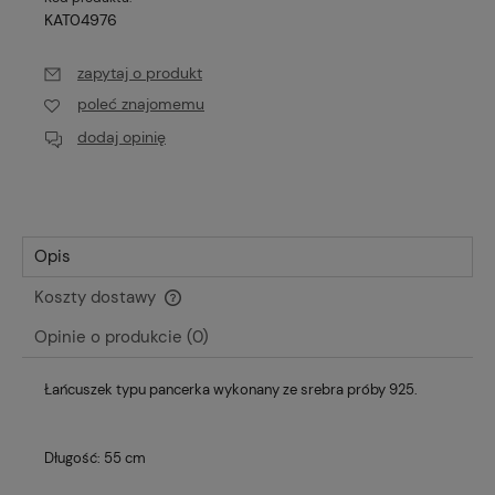
KAT04976
zapytaj o produkt
poleć znajomemu
dodaj opinię
Opis
Koszty dostawy
Cena nie zawiera ewentualnych kosztów płatności
Opinie o produkcie (0)
Łańcuszek typu pancerka wykonany ze srebra próby 925.
Długość: 55 cm