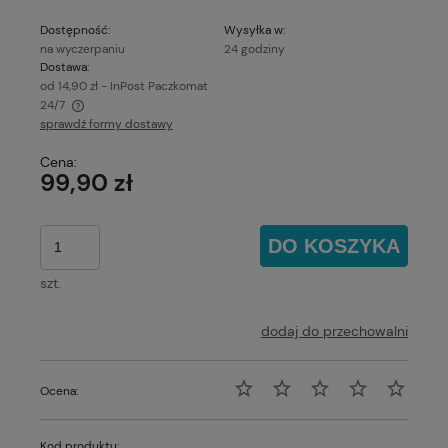
Dostępność:
Wysyłka w:
na wyczerpaniu
24 godziny
Dostawa:
od 14,90 zł
- InPost Paczkomat
24/7
sprawdź formy dostawy
Cena nie zawiera ewentualnych kosztów płatności
Cena:
99,90 zł
DO KOSZYKA
szt.
dodaj do przechowalni
Ocena:
Kod produktu: