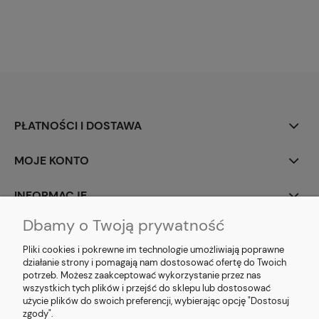
PŁATNOŚCI I DOSTAWA
MOJE KONTO
INFORMACJE
Dbamy o Twoją prywatność
SOCIAL MEDIA
Pliki cookies i pokrewne im technologie umożliwiają poprawne
działanie strony i pomagają nam dostosować ofertę do Twoich
potrzeb. Możesz zaakceptować wykorzystanie przez nas
wszystkich tych plików i przejść do sklepu lub dostosować
użycie plików do swoich preferencji, wybierając opcję "Dostosuj
E-prezent.org
|
sprzedaz@e-prezent.org.pl
| Tel.:
511546060
| NIP:
zgody".
1133029322 | REGON: 388212193 | Skaryszewska 12, 03-802 Warszawa