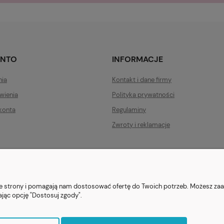
ONTO
INFORMACJE
nia
Kontakt i dane firmy
wienia
Polityka prywatności
konta
Regulaminy
Zwroty i reklamacje
ezent.org.pl
| Tel.:
511546060
| NIP: 1133029322 | REGON: 388212193 | Ska
© 2021 Księgarnia PREZENT
nie strony i pomagają nam dostosować ofertę do Twoich potrzeb. Możesz zaa
ając opcję "Dostosuj zgody".
Sklep internetowy Shoper.pl