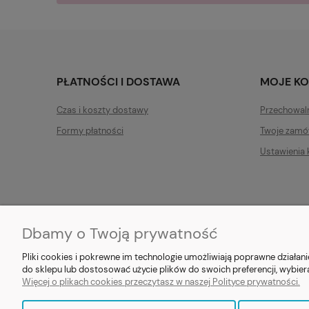
PŁATNOŚCI I DOSTAWA
MOJE K
Czas i koszty dostawy
Przechowal
Formy płatności
Twoje zamó
Ustawienia 
Dbamy o Twoją prywatność
E-prezent.org
|
sprzedaz@e-pr
Pliki cookies i pokrewne im technologie umożliwiają poprawne działa
do sklepu lub dostosować użycie plików do swoich preferencji, wybier
Więcej o plikach cookies przeczytasz w naszej Polityce prywatności.