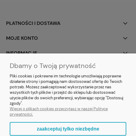
PŁATNOŚCI I DOSTAWA
MOJE KONTO
INFORMACJE
Dbamy o Twoją prywatność
SOCIAL MEDIA
Pliki cookies i pokrewne im technologie umożliwiają poprawne
działanie strony i pomagają nam dostosować ofertę do Twoich
potrzeb. Możesz zaakceptować wykorzystanie przez nas
wszystkich tych plików i przejść do sklepu lub dostosować
użycie plików do swoich preferencji, wybierając opcję "Dostosuj
E-prezent.org
|
sprzedaz@e-prezent.org.pl
| Tel.:
511546060
| NIP:
zgody".
1133029322 | REGON: 388212193 | Skaryszewska 12, 03-802 Warszawa
Więcej o plikach cookies przeczytasz w naszej Polityce
© 2021 Księgarnia PREZENT
prywatności.
zaakceptuj tylko niezbędne
pokaż pełną wersję strony