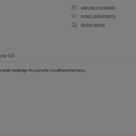
zapytaj o produkt
poleć znajomemu
dodaj opinię
cie (0)
zerunek świętego Krzysztofa i modlitwa kierowcy.
alnych kosztów