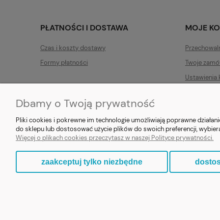
PŁATNOŚCI I DOSTAWA
MOJE K
Czas i koszty dostawy
Przechowal
Formy płatności
Twoje zamó
Ustawienia 
Dbamy o Twoją prywatność
Pliki cookies i pokrewne im technologie umożliwiają poprawne działa
do sklepu lub dostosować użycie plików do swoich preferencji, wybier
E-prezent.org
|
sprzedaz@e-pr
Więcej o plikach cookies przeczytasz w naszej Polityce prywatności.
zaakceptuj tylko niezbędne
dostos