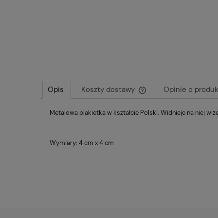
Opis
Koszty dostawy
Opinie o produk
Metalowa plakietka w kształcie Polski. Widnieje na niej wi
Cena nie zawiera ewentu
płatności
Wymiary: 4 cm x 4 cm