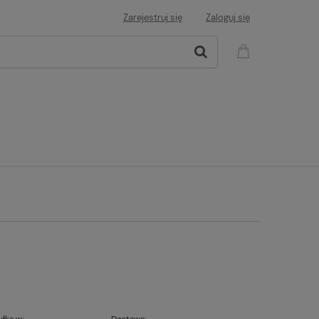
Zarejestruj się
Zaloguj się
łka w:
Dostawa: