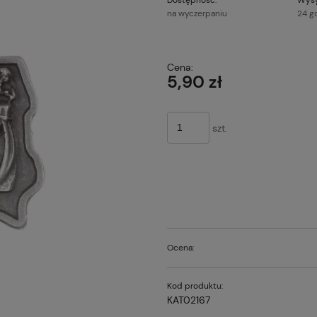
na wyczerpaniu
24 g
Cena nie z
Cena:
płatności
5,90 zł
szt.
Ocena:
Kod produktu:
KAT02167