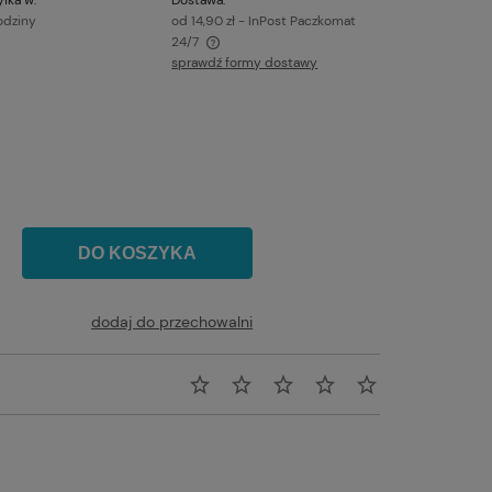
odziny
od 14,90 zł
- InPost Paczkomat
24/7
sprawdź formy dostawy
awiera ewentualnych kosztów
DO KOSZYKA
dodaj do przechowalni