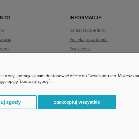
ONTO
INFORMACJE
nia
Kontakt i dane firmy
wienia
Polityka prywatności
konta
Regulaminy
Zwroty i reklamacje
nie strony i pomagają nam dostosować ofertę do Twoich potrzeb. Możesz zaa
ając opcję "Dostosuj zgody".
ezent.org.pl
| Tel.:
511546060
| NIP: 1133029322 | REGON: 388212193 | Ska
© 2021 Księgarnia PREZENT
zaakceptuj wszystkie
uj zgody
Sklep internetowy Shoper.pl