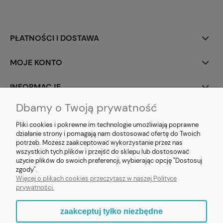
PŁATNOŚCI I DOSTAWA
MOJE KONTO
INFORMACJE
Dbamy o Twoją prywatność
SOCIAL MEDIA
Pliki cookies i pokrewne im technologie umożliwiają poprawne
działanie strony i pomagają nam dostosować ofertę do Twoich
potrzeb. Możesz zaakceptować wykorzystanie przez nas
wszystkich tych plików i przejść do sklepu lub dostosować
użycie plików do swoich preferencji, wybierając opcję "Dostosuj
E-prezent.org
|
sprzedaz@e-prezent.org.pl
| Tel.:
511546060
| NIP:
zgody".
1133029322 | REGON: 388212193 | Skaryszewska 12, 03-802 Warszawa
Więcej o plikach cookies przeczytasz w naszej Polityce
© 2021 Księgarnia PREZENT
prywatności.
zaakceptuj tylko niezbędne
pokaż pełną wersję strony