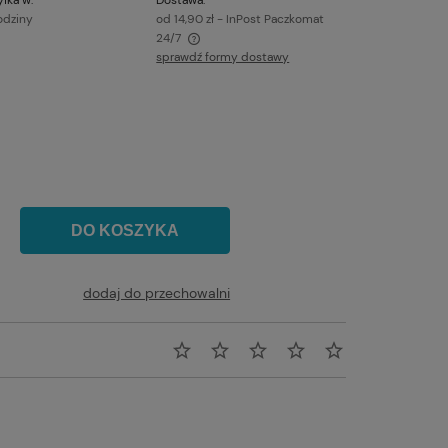
odziny
od 14,90 zł
- InPost Paczkomat
24/7
sprawdź formy dostawy
awiera ewentualnych kosztów
DO KOSZYKA
dodaj do przechowalni