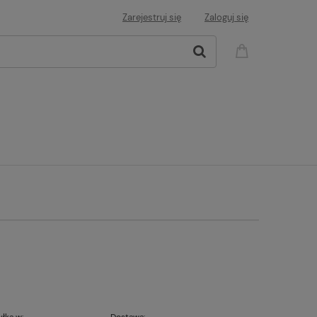
Zarejestruj się
Zaloguj się
łka w:
Dostawa: