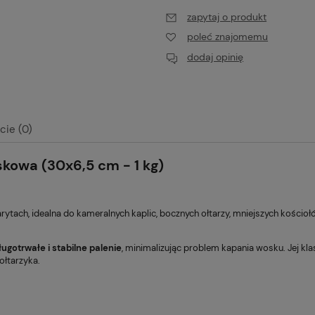
zapytaj o produkt
poleć znajomemu
dodaj opinię
cie (0)
kowa (30x6,5 cm - 1 kg)
alnych kosztów
rytach, idealna do kameralnych kaplic, bocznych ołtarzy, mniejszych kościo
ługotrwałe i stabilne palenie
, minimalizując problem kapania wosku. Jej k
ołtarzyka.