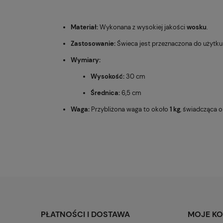
Materiał:
Wykonana z wysokiej jakości
wosku
.
Zastosowanie:
Świeca jest przeznaczona do użytk
Wymiary:
Wysokość:
30 cm
Średnica:
6,5 cm
Waga:
Przybliżona waga to około
1 kg
, świadcząca o
PŁATNOŚCI I DOSTAWA
MOJE K