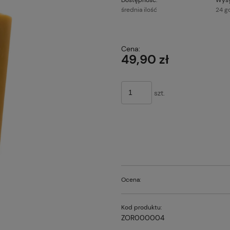
średnia ilość
24 g
Cena nie z
Cena:
płatności
49,90 zł
szt.
Ocena:
Kod produktu:
ZOR000004