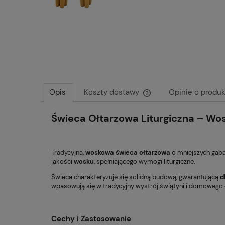
Opis
Koszty dostawy
Opinie o produk
Świeca Ołtarzowa Liturgiczna – Wos
Cena nie zawiera ewentu
płatności
Tradycyjna,
woskowa świeca ołtarzowa
o mniejszych gaba
jakości
wosku
, spełniającego wymogi liturgiczne.
Świeca charakteryzuje się solidną budową, gwarantującą
d
wpasowują się w tradycyjny wystrój świątyni i domowego 
Cechy i Zastosowanie