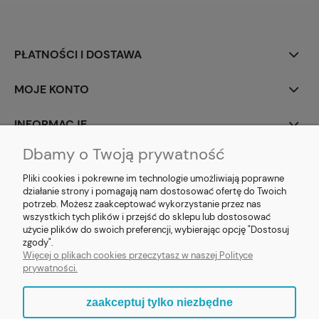
PŁATNOŚCI I DOSTAWA
MOJE KONTO
INFORMACJE
Dbamy o Twoją prywatność
SOCIAL MEDIA
Pliki cookies i pokrewne im technologie umożliwiają poprawne
działanie strony i pomagają nam dostosować ofertę do Twoich
potrzeb. Możesz zaakceptować wykorzystanie przez nas
wszystkich tych plików i przejść do sklepu lub dostosować
użycie plików do swoich preferencji, wybierając opcję "Dostosuj
E-prezent.org
|
sprzedaz@e-prezent.org.pl
| Tel.:
511546060
| NIP:
zgody".
1133029322 | REGON: 388212193 | Skaryszewska 12, 03-802 Warszawa
Więcej o plikach cookies przeczytasz w naszej Polityce
© 2021 Księgarnia PREZENT
prywatności.
zaakceptuj tylko niezbędne
pokaż pełną wersję strony