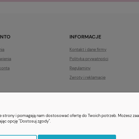
ONTO
INFORMACJE
nia
Kontakt i dane firmy
wienia
Polityka prywatności
konta
Regulaminy
Zwroty i reklamacje
ezent.org.pl
| Tel.:
511546060
| NIP: 1133029322 | REGON: 388212193 | Ska
© 2021 Księgarnia PREZENT
nie strony i pomagają nam dostosować ofertę do Twoich potrzeb. Możesz zaa
ając opcję "Dostosuj zgody".
Sklep internetowy Shoper.pl