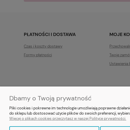
PŁATNOŚCI I DOSTAWA
MOJE K
Czas i koszty dostawy
Przechowal
Formy płatności
Twoje zamó
Ustawienia 
Dbamy o Twoją prywatność
E-prezent.org
|
sprzedaz@e-pr
Pliki cookies i pokrewne im technologie umożliwiają poprawne działa
do sklepu lub dostosować użycie plików do swoich preferencji, wybier
Więcej o plikach cookies przeczytasz w naszej Polityce prywatności.