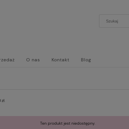
rzedaż
O nas
Kontakt
Blog
zł.
Ten produkt jest niedostępny.