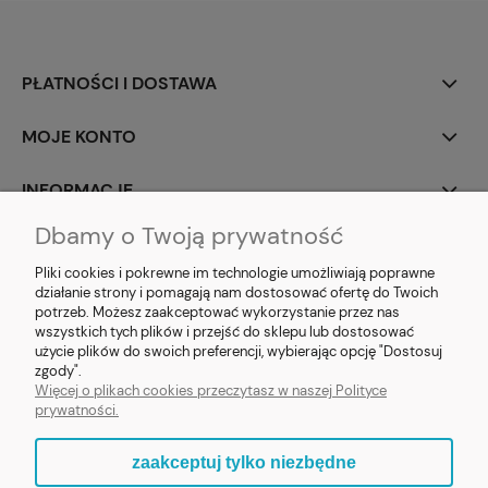
PŁATNOŚCI I DOSTAWA
MOJE KONTO
INFORMACJE
Dbamy o Twoją prywatność
SOCIAL MEDIA
Pliki cookies i pokrewne im technologie umożliwiają poprawne
działanie strony i pomagają nam dostosować ofertę do Twoich
potrzeb. Możesz zaakceptować wykorzystanie przez nas
wszystkich tych plików i przejść do sklepu lub dostosować
użycie plików do swoich preferencji, wybierając opcję "Dostosuj
E-prezent.org
|
sprzedaz@e-prezent.org.pl
| Tel.:
511546060
| NIP:
zgody".
1133029322 | REGON: 388212193 | Skaryszewska 12, 03-802 Warszawa
Więcej o plikach cookies przeczytasz w naszej Polityce
© 2021 Księgarnia PREZENT
prywatności.
zaakceptuj tylko niezbędne
pokaż pełną wersję strony