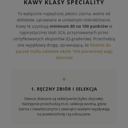
KAWY KLASY SPECIALITY
To wyłącznie najwyższej jakości ziarna, wolne od
defektów, uprawiane w unikalnym mikroklimacie.
Kawy te uzyskują
minimum 80 na 100 punktów
w
rygorystycznej skali SCA, przyznawanych przez
certyfikowanych ekspertów (Q-graderów). Przechodzą
one wyjątkową drogę, sprawiającą, że
finalnie do
paczek trafia zaledwie około 10% pierwotnej wagi
zbiorów!
❖
1. RĘCZNY ZBIÓR I SELEKCJA
Owoce zbierane są selektywnie (tylko dojrzałe).
Następnie przechodzą m.in. selekcję wodną, gdzie
ziarna z niewidocznymi z zewnątrz wadami wypływają
na powierzchnię i są odrzucane.