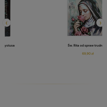
❮
❯
Św. Rita od spraw trudnych
69,90 zł