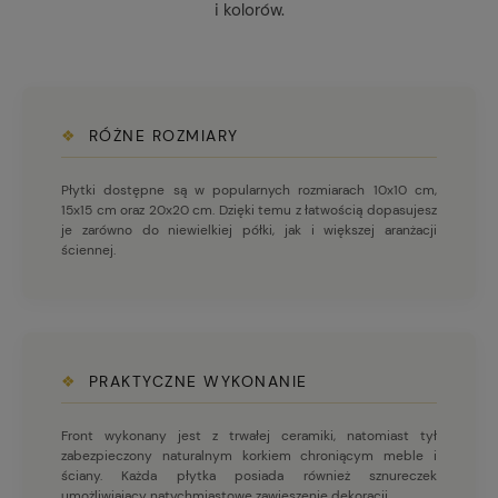
i kolorów.
❖
RÓŻNE ROZMIARY
Płytki dostępne są w popularnych rozmiarach 10x10 cm,
15x15 cm oraz 20x20 cm. Dzięki temu z łatwością dopasujesz
je zarówno do niewielkiej półki, jak i większej aranżacji
ściennej.
❖
PRAKTYCZNE WYKONANIE
Front wykonany jest z trwałej ceramiki, natomiast tył
zabezpieczony naturalnym korkiem chroniącym meble i
ściany. Każda płytka posiada również sznureczek
umożliwiający natychmiastowe zawieszenie dekoracji.