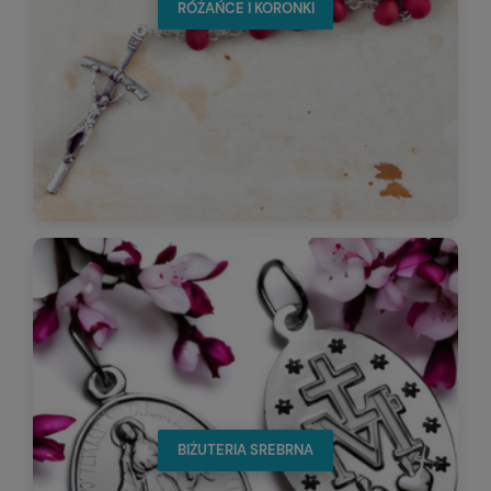
RÓŻAŃCE I KORONKI
BIŻUTERIA SREBRNA