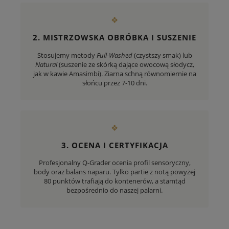
❖
2. MISTRZOWSKA OBRÓBKA I SUSZENIE
Stosujemy metody
Full-Washed
(czystszy smak) lub
Natural
(suszenie ze skórką dające owocową słodycz,
jak w kawie Amasimbi). Ziarna schną równomiernie na
słońcu przez 7-10 dni.
❖
3. OCENA I CERTYFIKACJA
Profesjonalny Q-Grader ocenia profil sensoryczny,
body oraz balans naparu. Tylko partie z notą powyżej
80 punktów trafiają do kontenerów, a stamtąd
bezpośrednio do naszej palarni.