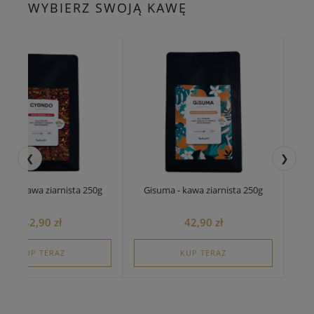
WYBIERZ SWOJĄ KAWĘ
❮
❯
Ze
do - kawa ziarnista 250g
Gisuma - kawa ziarnista 250g
42,90 zł
42,90 zł
KUP TERAZ
KUP TERAZ