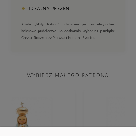
❖
IDEALNY PREZENT
Każdy „Mały Patron” pakowany jest w eleganckie,
kolorowe pudełeczko. To doskonały wybór na pamiątkę
Chrztu, Roczku czy Pierwszej Komunii Świętej.
WYBIERZ MAŁEGO PATRONA