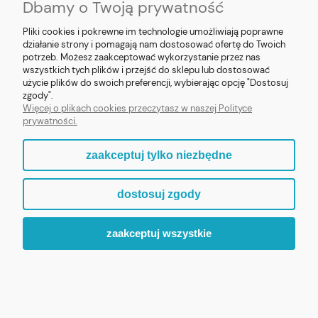
Dbamy o Twoją prywatność
Pliki cookies i pokrewne im technologie umożliwiają poprawne
działanie strony i pomagają nam dostosować ofertę do Twoich
potrzeb. Możesz zaakceptować wykorzystanie przez nas
❮
❯
wszystkich tych plików i przejść do sklepu lub dostosować
użycie plików do swoich preferencji, wybierając opcję "Dostosuj
Figurka MB Fatimska z żywicy 8cm
zgody".
Więcej o plikach cookies przeczytasz w naszej Polityce
prywatności.
69,90 zł
zaakceptuj tylko niezbędne
ZOBACZ WIĘCEJ
dostosuj zgody
zaakceptuj wszystkie
ZAPRASZAMY DO ODKRYCIA PEŁNEJ KOLEKCJI „MALI
PATRONI”.
WIARA, KTÓRA BUDZI UŚMIECH.