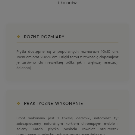
i kolorów.
❖
RÓŻNE ROZMIARY
Płytki dostępne są w popularnych rozmiarach 10x10 cm,
15x15 cm oraz 20x20 cm. Dzięki temu z łatwością dopasujesz
je zarówno do niewielkiej półki, jak i większej aranżacji
ściennej.
❖
PRAKTYCZNE WYKONANIE
Front wykonany jest z trwałej ceramiki, natomiast tył
zabezpieczony naturalnym korkiem chroniącym meble i
ściany. Każda płytka posiada również sznureczek
umożliwiający natychmiastowe zawieszenie dekoracji.