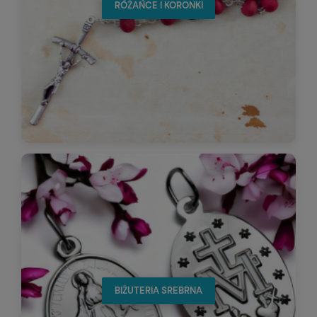
RÓŻAŃCE I KORONKI
BIŻUTERIA SREBRNA