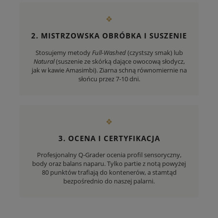
❖
2. MISTRZOWSKA OBRÓBKA I SUSZENIE
Stosujemy metody
Full-Washed
(czystszy smak) lub
Natural
(suszenie ze skórką dające owocową słodycz,
jak w kawie Amasimbi). Ziarna schną równomiernie na
słońcu przez 7-10 dni.
❖
3. OCENA I CERTYFIKACJA
Profesjonalny Q-Grader ocenia profil sensoryczny,
body oraz balans naparu. Tylko partie z notą powyżej
80 punktów trafiają do kontenerów, a stamtąd
bezpośrednio do naszej palarni.