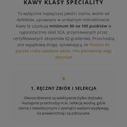
KAWY KLASY SPECIALITY
To wyłącznie najwyższej jakości ziarna, wolne od
defektów, uprawiane w unikalnym mikroklimacie.
Kawy te uzyskują
minimum 80 na 100 punktów
w
rygorystycznej skali SCA, przyznawanych przez
certyfikowanych ekspertów (Q-graderów). Przechodzą
one wyjątkową drogę, sprawiającą, że
finalnie do
paczek trafia zaledwie około 10% pierwotnej wagi
zbiorów!
❖
1. RĘCZNY ZBIÓR I SELEKCJA
Owoce zbierane są selektywnie (tylko dojrzałe).
Następnie przechodzą m.in. selekcję wodną, gdzie
ziarna z niewidocznymi z zewnątrz wadami wypływają
na powierzchnię i są odrzucane.