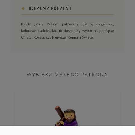
❖
IDEALNY PREZENT
Każdy „Mały Patron” pakowany jest w eleganckie,
kolorowe pudełeczko. To doskonały wybór na pamiątkę
Chrztu, Roczku czy Pierwszej Komunii Świętej.
WYBIERZ MAŁEGO PATRONA