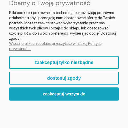
Dbamy o Twoją prywatność
Pliki cookies i pokrewne im technologie umożliwiają poprawne
działanie strony i pomagają nam dostosować ofertę do Twoich
potrzeb. Możesz zaakceptować wykorzystanie przez nas
❮
❯
wszystkich tych plików i przejść do sklepu lub dostosować
użycie plików do swoich preferencji, wybierając opcję "Dostosuj
Figurka Krzyż Jezus z żywicy 8cm
zgody".
Więcej o plikach cookies przeczytasz w naszej Polityce
prywatności.
69,90 zł
zaakceptuj tylko niezbędne
ZOBACZ WIĘCEJ
dostosuj zgody
zaakceptuj wszystkie
ZAPRASZAMY DO ODKRYCIA PEŁNEJ KOLEKCJI „MALI
PATRONI”.
WIARA, KTÓRA BUDZI UŚMIECH.