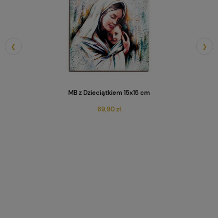
❮
❯
Archaniołowie Michał i Gabriel
69,90 zł