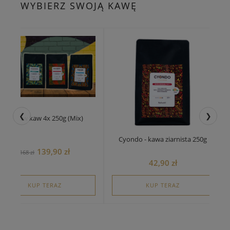
WYBIERZ SWOJĄ KAWĘ
❮
❯
Zestaw kaw 4x 250g (Mix)
Cyondo - kawa ziarnista 250g
139,90 zł
168 zł
42,90 zł
KUP TERAZ
KUP TERAZ