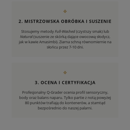
❖
2. MISTRZOWSKA OBRÓBKA I SUSZENIE
Stosujemy metody
Full-Washed
(czystszy smak) lub
Natural
(suszenie ze skórką dające owocową słodycz,
jak w kawie Amasimbi). Ziarna schną równomiernie na
słońcu przez 7-10 dni.
❖
3. OCENA I CERTYFIKACJA
Profesjonalny Q-Grader ocenia profil sensoryczny,
body oraz balans naparu. Tylko partie z notą powyżej
80 punktów trafiają do kontenerów, a stamtąd
bezpośrednio do naszej palarni.