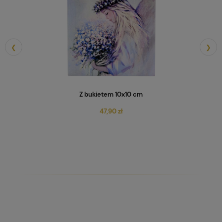
❮
❯
Św. Krzysztof niosący Chrystusa
47,90 zł