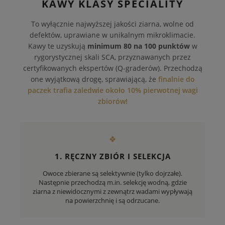
KAWY KLASY SPECIALITY
To wyłącznie najwyższej jakości ziarna, wolne od
defektów, uprawiane w unikalnym mikroklimacie.
Kawy te uzyskują
minimum 80 na 100 punktów
w
rygorystycznej skali SCA, przyznawanych przez
certyfikowanych ekspertów (Q-graderów). Przechodzą
one wyjątkową drogę, sprawiającą, że
finalnie do
paczek trafia zaledwie około 10% pierwotnej wagi
zbiorów!
❖
1. RĘCZNY ZBIÓR I SELEKCJA
Owoce zbierane są selektywnie (tylko dojrzałe).
Następnie przechodzą m.in. selekcję wodną, gdzie
ziarna z niewidocznymi z zewnątrz wadami wypływają
na powierzchnię i są odrzucane.