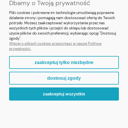
Dbamy o Twoją prywatność
Pliki cookies i pokrewne im technologie umożliwiają poprawne
działanie strony i pomagają nam dostosować ofertę do Twoich
potrzeb. Możesz zaakceptować wykorzystanie przez nas
❮
❯
wszystkich tych plików i przejść do sklepu lub dostosować
użycie plików do swoich preferencji, wybierając opcję "Dostosuj
Figurka MB Fatimska z Pastuszkami 8cm (v2)
zgody".
Więcej o plikach cookies przeczytasz w naszej Polityce
prywatności.
119,90 zł
zaakceptuj tylko niezbędne
ZOBACZ WIĘCEJ
dostosuj zgody
zaakceptuj wszystkie
ZAPRASZAMY DO ODKRYCIA PEŁNEJ KOLEKCJI „MALI
PATRONI”.
WIARA, KTÓRA BUDZI UŚMIECH.