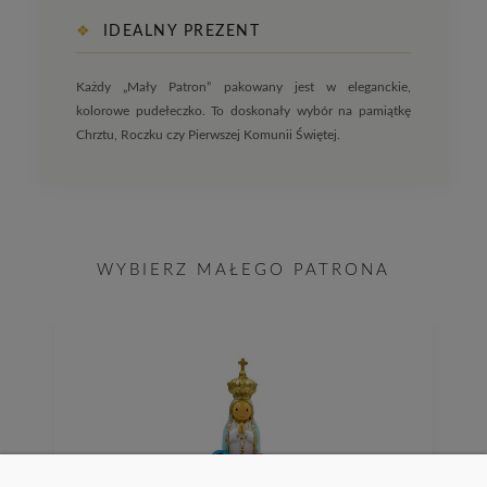
❖
IDEALNY PREZENT
Każdy „Mały Patron” pakowany jest w eleganckie,
kolorowe pudełeczko. To doskonały wybór na pamiątkę
Chrztu, Roczku czy Pierwszej Komunii Świętej.
WYBIERZ MAŁEGO PATRONA