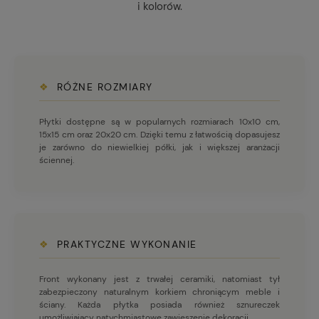
i kolorów.
❖
RÓŻNE ROZMIARY
Płytki dostępne są w popularnych rozmiarach 10x10 cm,
15x15 cm oraz 20x20 cm. Dzięki temu z łatwością dopasujesz
je zarówno do niewielkiej półki, jak i większej aranżacji
ściennej.
❖
PRAKTYCZNE WYKONANIE
Front wykonany jest z trwałej ceramiki, natomiast tył
zabezpieczony naturalnym korkiem chroniącym meble i
ściany. Każda płytka posiada również sznureczek
umożliwiający natychmiastowe zawieszenie dekoracji.