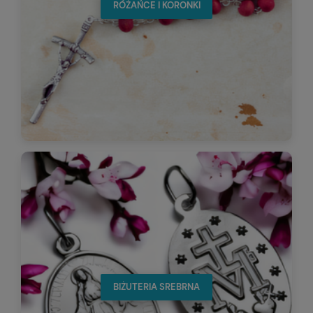
RÓŻAŃCE I KORONKI
BIŻUTERIA SREBRNA