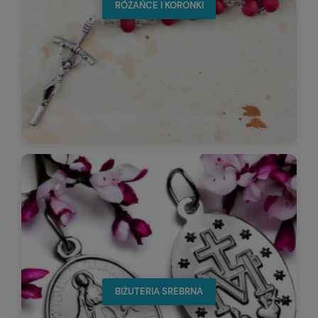
RÓŻAŃCE I KORONKI
BIŻUTERIA SREBRNA