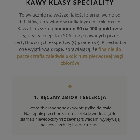
KAWY KLASY SPECIALITY
To wyłącznie najwyższej jakości ziarna, wolne od
defektów, uprawiane w unikalnym mikroklimacie.
Kawy te uzyskują
minimum 80 na 100 punktów
w
rygorystycznej skali SCA, przyznawanych przez
certyfikowanych ekspertów (Q-graderów). Przechodzą
one wyjątkową drogę, sprawiającą, że
finalnie do
paczek trafia zaledwie około 10% pierwotnej wagi
zbiorów!
❖
1. RĘCZNY ZBIÓR I SELEKCJA
Owoce zbierane są selektywnie (tylko dojrzałe).
Następnie przechodzą m.in. selekcję wodną, gdzie
ziarna z niewidocznymi z zewnątrz wadami wypływają
na powierzchnię i są odrzucane.