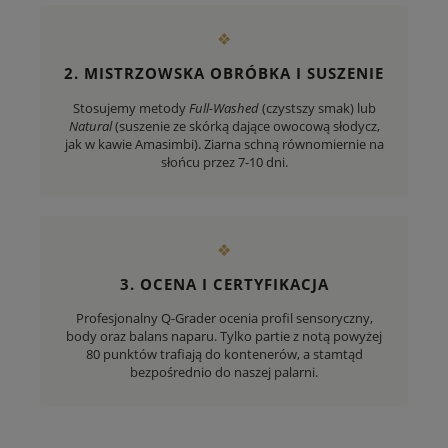
❖
2. MISTRZOWSKA OBRÓBKA I SUSZENIE
Stosujemy metody
Full-Washed
(czystszy smak) lub
Natural
(suszenie ze skórką dające owocową słodycz,
jak w kawie Amasimbi). Ziarna schną równomiernie na
słońcu przez 7-10 dni.
❖
3. OCENA I CERTYFIKACJA
Profesjonalny Q-Grader ocenia profil sensoryczny,
body oraz balans naparu. Tylko partie z notą powyżej
80 punktów trafiają do kontenerów, a stamtąd
bezpośrednio do naszej palarni.