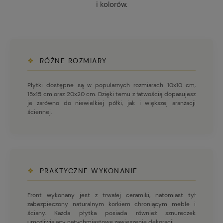
i kolorów.
❖
RÓŻNE ROZMIARY
Płytki dostępne są w popularnych rozmiarach 10x10 cm,
15x15 cm oraz 20x20 cm. Dzięki temu z łatwością dopasujesz
je zarówno do niewielkiej półki, jak i większej aranżacji
ściennej.
❖
PRAKTYCZNE WYKONANIE
Front wykonany jest z trwałej ceramiki, natomiast tył
zabezpieczony naturalnym korkiem chroniącym meble i
ściany. Każda płytka posiada również sznureczek
umożliwiający natychmiastowe zawieszenie dekoracji.