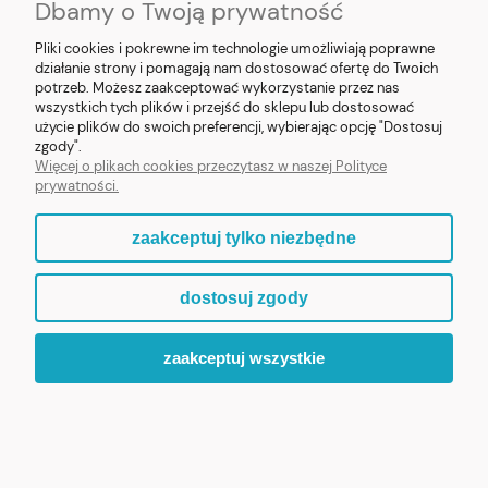
Dbamy o Twoją prywatność
Pliki cookies i pokrewne im technologie umożliwiają poprawne
działanie strony i pomagają nam dostosować ofertę do Twoich
potrzeb. Możesz zaakceptować wykorzystanie przez nas
❮
❯
wszystkich tych plików i przejść do sklepu lub dostosować
użycie plików do swoich preferencji, wybierając opcję "Dostosuj
Figurka Krzyż Jezus z żywicy 8cm
zgody".
Więcej o plikach cookies przeczytasz w naszej Polityce
prywatności.
69,90 zł
zaakceptuj tylko niezbędne
ZOBACZ WIĘCEJ
dostosuj zgody
zaakceptuj wszystkie
ZAPRASZAMY DO ODKRYCIA PEŁNEJ KOLEKCJI „MALI
PATRONI”.
WIARA, KTÓRA BUDZI UŚMIECH.