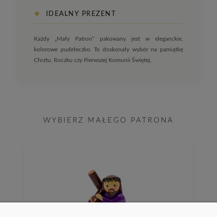
❖
IDEALNY PREZENT
Każdy „Mały Patron” pakowany jest w eleganckie,
kolorowe pudełeczko. To doskonały wybór na pamiątkę
Chrztu, Roczku czy Pierwszej Komunii Świętej.
WYBIERZ MAŁEGO PATRONA