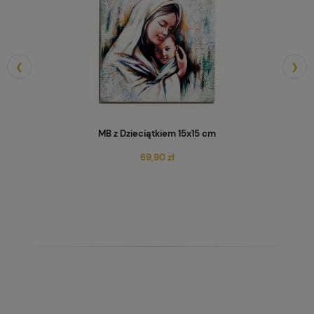
❮
❯
Archaniołowie Michał i Gabriel
69,90 zł