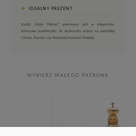
❖
IDEALNY PREZENT
Każdy „Mały Patron” pakowany jest w eleganckie,
kolorowe pudełeczko. To doskonały wybór na pamiątkę
Chrztu, Roczku czy Pierwszej Komunii Świętej.
WYBIERZ MAŁEGO PATRONA