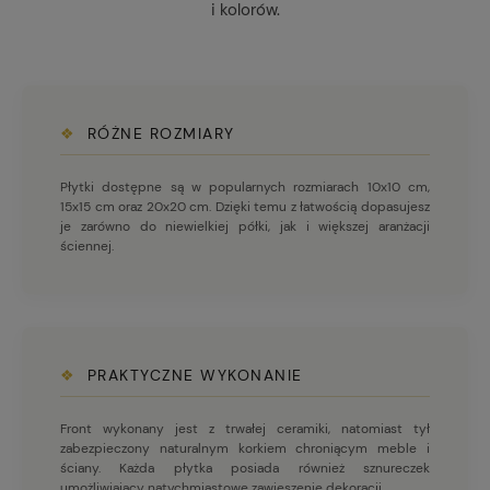
i kolorów.
❖
RÓŻNE ROZMIARY
Płytki dostępne są w popularnych rozmiarach 10x10 cm,
15x15 cm oraz 20x20 cm. Dzięki temu z łatwością dopasujesz
je zarówno do niewielkiej półki, jak i większej aranżacji
ściennej.
❖
PRAKTYCZNE WYKONANIE
Front wykonany jest z trwałej ceramiki, natomiast tył
zabezpieczony naturalnym korkiem chroniącym meble i
ściany. Każda płytka posiada również sznureczek
umożliwiający natychmiastowe zawieszenie dekoracji.