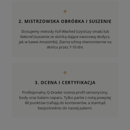
❖
2. MISTRZOWSKA OBRÓBKA I SUSZENIE
Stosujemy metody
Full-Washed
(czystszy smak) lub
Natural
(suszenie ze skórką dające owocową słodycz,
jak w kawie Amasimbi). Ziarna schną równomiernie na
słońcu przez 7-10 dni.
❖
3. OCENA I CERTYFIKACJA
Profesjonalny Q-Grader ocenia profil sensoryczny,
body oraz balans naparu. Tylko partie z notą powyżej
80 punktów trafiają do kontenerów, a stamtąd
bezpośrednio do naszej palarni.