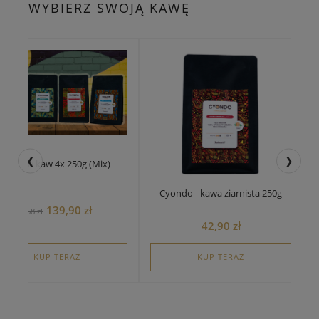
WYBIERZ SWOJĄ KAWĘ
❮
❯
Zestaw kaw 4x 250g (Mix)
Cyondo - kawa ziarnista 250g
139,90 zł
168 zł
42,90 zł
KUP TERAZ
KUP TERAZ