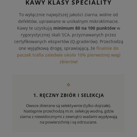
KAWY KLASY SPECIALITY
To wyłącznie najwyższej jakości ziarna, wolne od
defektów, uprawiane w unikalnym mikroklimacie.
Kawy te uzyskują
minimum 80 na 100 punktów
w
rygorystycznej skali SCA, przyznawanych przez
certyfikowanych ekspertów (Q-graderów). Przechodzą
one wyjątkową drogę, sprawiającą, że
finalnie do
paczek trafia zaledwie około 10% pierwotnej wagi
zbiorów!
❖
1. RĘCZNY ZBIÓR I SELEKCJA
Owoce zbierane są selektywnie (tylko dojrzałe).
Następnie przechodzą m.in. selekcję wodną, gdzie
ziarna z niewidocznymi z zewnątrz wadami wypływają
na powierzchnię i są odrzucane.