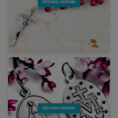
RÓŻAŃCE I KORONKI
BIŻUTERIA SREBRNA