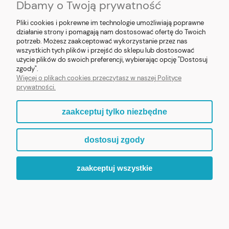
Dbamy o Twoją prywatność
Pliki cookies i pokrewne im technologie umożliwiają poprawne
działanie strony i pomagają nam dostosować ofertę do Twoich
potrzeb. Możesz zaakceptować wykorzystanie przez nas
❮
❯
wszystkich tych plików i przejść do sklepu lub dostosować
użycie plików do swoich preferencji, wybierając opcję "Dostosuj
Figurka MB Fatimska z Pastuszkami 8cm (v2)
zgody".
Więcej o plikach cookies przeczytasz w naszej Polityce
prywatności.
119,90 zł
zaakceptuj tylko niezbędne
ZOBACZ WIĘCEJ
dostosuj zgody
zaakceptuj wszystkie
ZAPRASZAMY DO ODKRYCIA PEŁNEJ KOLEKCJI „MALI
PATRONI”.
WIARA, KTÓRA BUDZI UŚMIECH.