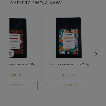
WYBIERZ SWOJĄ KAWĘ
❮
❯
Ze
do - kawa ziarnista 250g
Gisuma - kawa ziarnista 250g
42,90 zł
42,90 zł
KUP TERAZ
KUP TERAZ