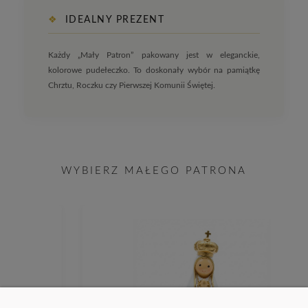
❖
IDEALNY PREZENT
Każdy „Mały Patron” pakowany jest w eleganckie,
kolorowe pudełeczko. To doskonały wybór na pamiątkę
Chrztu, Roczku czy Pierwszej Komunii Świętej.
WYBIERZ MAŁEGO PATRONA