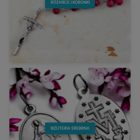
RÓŻAŃCE I KORONKI
BIŻUTERIA SREBRNA