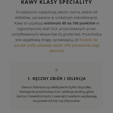
KAWY KLASY SPECIALITY
To wyłącznie najwyższej jakości ziarna, wolne od
defektów, uprawiane w unikalnym mikroklimacie.
Kawy te uzyskują
minimum 80 na 100 punktów
w
rygorystycznej skali SCA, przyznawanych przez
certyfikowanych ekspertów (Q-graderów). Przechodzą
one wyjątkową drogę, sprawiającą, że
finalnie do
paczek trafia zaledwie około 10% pierwotnej wagi
zbiorów!
❖
1. RĘCZNY ZBIÓR I SELEKCJA
Owoce zbierane są selektywnie (tylko dojrzałe).
Następnie przechodzą m.in. selekcję wodną, gdzie
ziarna z niewidocznymi z zewnątrz wadami wypływają
na powierzchnię i są odrzucane.