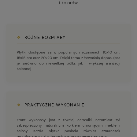
i kolorów.
❖
RÓŻNE ROZMIARY
Płytki dostępne są w popularnych rozmiarach 10x10 cm,
15x15 cm oraz 20x20 cm. Dzięki temu z łatwością dopasujesz
je zarówno do niewielkiej półki, jak i większej aranżacji
ściennej.
❖
PRAKTYCZNE WYKONANIE
Front wykonany jest z trwałej ceramiki, natomiast tył
zabezpieczony naturalnym korkiem chroniącym meble i
ściany. Każda płytka posiada również sznureczek
umożliwiający natychmiastowe zawieszenie dekoracji.