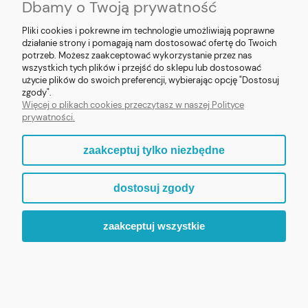
Dbamy o Twoją prywatność
Pliki cookies i pokrewne im technologie umożliwiają poprawne
działanie strony i pomagają nam dostosować ofertę do Twoich
potrzeb. Możesz zaakceptować wykorzystanie przez nas
❮
❯
wszystkich tych plików i przejść do sklepu lub dostosować
użycie plików do swoich preferencji, wybierając opcję "Dostosuj
Figurka MB Fatimska z żywicy 8cm
zgody".
Więcej o plikach cookies przeczytasz w naszej Polityce
prywatności.
69,90 zł
zaakceptuj tylko niezbędne
ZOBACZ WIĘCEJ
dostosuj zgody
zaakceptuj wszystkie
ZAPRASZAMY DO ODKRYCIA PEŁNEJ KOLEKCJI „MALI
PATRONI”.
WIARA, KTÓRA BUDZI UŚMIECH.