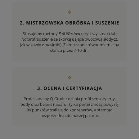
❖
2. MISTRZOWSKA OBRÓBKA I SUSZENIE
Stosujemy metody
Full-Washed
(czystszy smak) lub
Natural
(suszenie ze skórką dające owocową słodycz,
jak w kawie Amasimbi). Ziarna schną równomiernie na
słońcu przez 7-10 dni.
❖
3. OCENA I CERTYFIKACJA
Profesjonalny Q-Grader ocenia profil sensoryczny,
body oraz balans naparu. Tylko partie z notą powyżej
80 punktów trafiają do kontenerów, a stamtąd
bezpośrednio do naszej palarni.