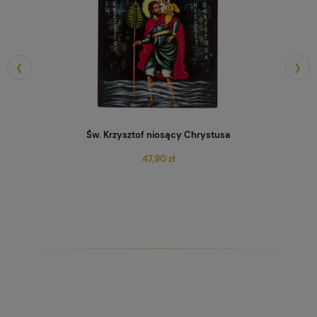
❮
❯
Św. Krzysztof niosący Chrystusa
47,90 zł