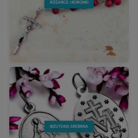
RÓŻAŃCE I KORONKI
BIŻUTERIA SREBRNA