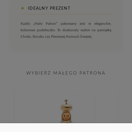
❖
IDEALNY PREZENT
Każdy „Mały Patron” pakowany jest w eleganckie,
kolorowe pudełeczko. To doskonały wybór na pamiątkę
Chrztu, Roczku czy Pierwszej Komunii Świętej.
WYBIERZ MAŁEGO PATRONA