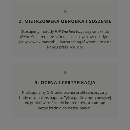
❖
2. MISTRZOWSKA OBRÓBKA I SUSZENIE
Stosujemy metody
Full-Washed
(czystszy smak) lub
Natural
(suszenie ze skórką dające owocową słodycz,
jak w kawie Amasimbi). Ziarna schną równomiernie na
słońcu przez 7-10 dni.
❖
3. OCENA I CERTYFIKACJA
Profesjonalny Q-Grader ocenia profil sensoryczny,
body oraz balans naparu. Tylko partie z notą powyżej
80 punktów trafiają do kontenerów, a stamtąd
bezpośrednio do naszej palarni.