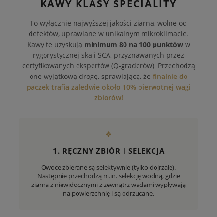
KAWY KLASY SPECIALITY
To wyłącznie najwyższej jakości ziarna, wolne od
defektów, uprawiane w unikalnym mikroklimacie.
Kawy te uzyskują
minimum 80 na 100 punktów
w
rygorystycznej skali SCA, przyznawanych przez
certyfikowanych ekspertów (Q-graderów). Przechodzą
one wyjątkową drogę, sprawiającą, że
finalnie do
paczek trafia zaledwie około 10% pierwotnej wagi
zbiorów!
❖
1. RĘCZNY ZBIÓR I SELEKCJA
Owoce zbierane są selektywnie (tylko dojrzałe).
Następnie przechodzą m.in. selekcję wodną, gdzie
ziarna z niewidocznymi z zewnątrz wadami wypływają
na powierzchnię i są odrzucane.