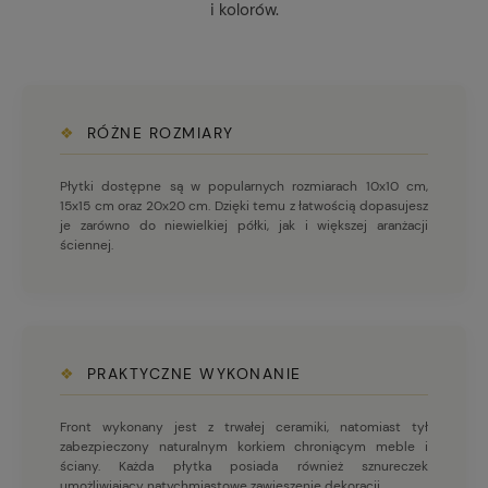
i kolorów.
❖
RÓŻNE ROZMIARY
Płytki dostępne są w popularnych rozmiarach 10x10 cm,
15x15 cm oraz 20x20 cm. Dzięki temu z łatwością dopasujesz
je zarówno do niewielkiej półki, jak i większej aranżacji
ściennej.
❖
PRAKTYCZNE WYKONANIE
Front wykonany jest z trwałej ceramiki, natomiast tył
zabezpieczony naturalnym korkiem chroniącym meble i
ściany. Każda płytka posiada również sznureczek
umożliwiający natychmiastowe zawieszenie dekoracji.