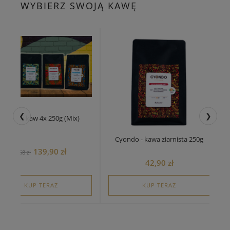
WYBIERZ SWOJĄ KAWĘ
❮
❯
Zestaw kaw 4x 250g (Mix)
Cyondo - kawa ziarnista 250g
139,90 zł
168 zł
42,90 zł
KUP TERAZ
KUP TERAZ