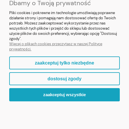
Dbamy o Twoją prywatność
Pliki cookies i pokrewne im technologie umożliwiają poprawne
działanie strony i pomagają nam dostosować ofertę do Twoich
potrzeb. Możesz zaakceptować wykorzystanie przez nas
❮
❯
wszystkich tych plików i przejść do sklepu lub dostosować
użycie plików do swoich preferencji, wybierając opcję "Dostosuj
Figurka MB Fatimska z Pastuszkami 8cm (v2)
zgody".
Więcej o plikach cookies przeczytasz w naszej Polityce
prywatności.
119,90 zł
zaakceptuj tylko niezbędne
ZOBACZ WIĘCEJ
dostosuj zgody
zaakceptuj wszystkie
ZAPRASZAMY DO ODKRYCIA PEŁNEJ KOLEKCJI „MALI
PATRONI”.
WIARA, KTÓRA BUDZI UŚMIECH.