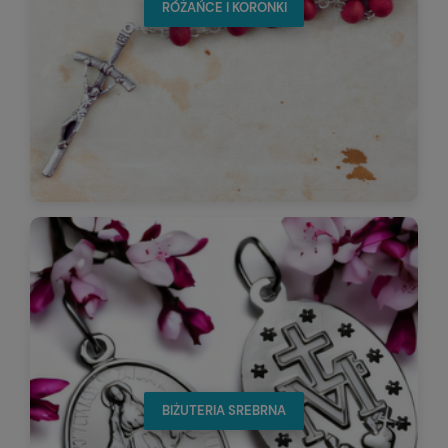
RÓŻAŃCE I KORONKI
BIŻUTERIA SREBRNA