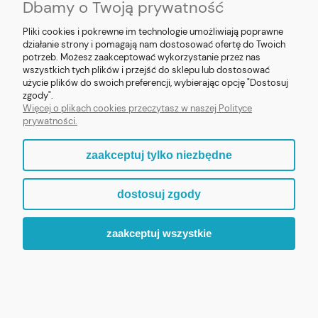
Dbamy o Twoją prywatność
Pliki cookies i pokrewne im technologie umożliwiają poprawne
działanie strony i pomagają nam dostosować ofertę do Twoich
potrzeb. Możesz zaakceptować wykorzystanie przez nas
❮
❯
wszystkich tych plików i przejść do sklepu lub dostosować
użycie plików do swoich preferencji, wybierając opcję "Dostosuj
Figurka MB Fatimska z Pastuszkami 8cm (v2)
zgody".
Więcej o plikach cookies przeczytasz w naszej Polityce
prywatności.
119,90 zł
zaakceptuj tylko niezbędne
ZOBACZ WIĘCEJ
dostosuj zgody
zaakceptuj wszystkie
ZAPRASZAMY DO ODKRYCIA PEŁNEJ KOLEKCJI „MALI
PATRONI”.
WIARA, KTÓRA BUDZI UŚMIECH.