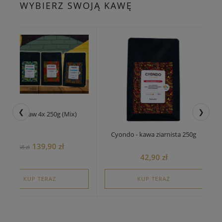
WYBIERZ SWOJĄ KAWĘ
❮
❯
Zestaw kaw 4x 250g (Mix)
Cyondo - kawa ziarnista 250g
139,90 zł
168 zł
42,90 zł
KUP TERAZ
KUP TERAZ