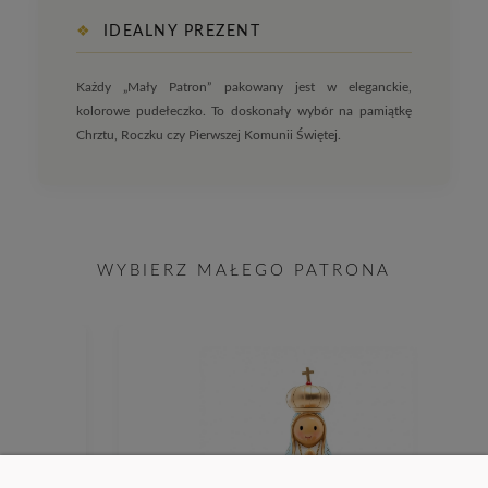
❖
IDEALNY PREZENT
Każdy „Mały Patron” pakowany jest w eleganckie,
kolorowe pudełeczko. To doskonały wybór na pamiątkę
Chrztu, Roczku czy Pierwszej Komunii Świętej.
WYBIERZ MAŁEGO PATRONA