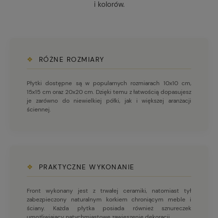
i kolorów.
❖
RÓŻNE ROZMIARY
Płytki dostępne są w popularnych rozmiarach 10x10 cm,
15x15 cm oraz 20x20 cm. Dzięki temu z łatwością dopasujesz
je zarówno do niewielkiej półki, jak i większej aranżacji
ściennej.
❖
PRAKTYCZNE WYKONANIE
Front wykonany jest z trwałej ceramiki, natomiast tył
zabezpieczony naturalnym korkiem chroniącym meble i
ściany. Każda płytka posiada również sznureczek
umożliwiający natychmiastowe zawieszenie dekoracji.