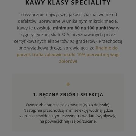
KAWY KLASY SPECIALITY
To wyłącznie najwyższej jakości ziarna, wolne od
defektów, uprawiane w unikalnym mikroklimacie.
Kawy te uzyskują
minimum 80 na 100 punktów
w
rygorystycznej skali SCA, przyznawanych przez
certyfikowanych ekspertów (Q-graderów). Przechodzą
one wyjątkową drogę, sprawiającą, że
finalnie do
paczek trafia zaledwie około 10% pierwotnej wagi
zbiorów!
❖
1. RĘCZNY ZBIÓR I SELEKCJA
Owoce zbierane są selektywnie (tylko dojrzałe).
Następnie przechodzą m.in. selekcję wodną, gdzie
ziarna z niewidocznymi z zewnątrz wadami wypływają
na powierzchnię i są odrzucane.