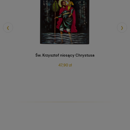
❮
❯
Św. Krzysztof niosący Chrystusa
47,90 zł