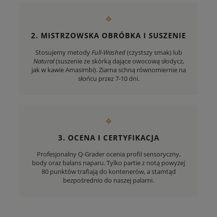
❖
2. MISTRZOWSKA OBRÓBKA I SUSZENIE
Stosujemy metody
Full-Washed
(czystszy smak) lub
Natural
(suszenie ze skórką dające owocową słodycz,
jak w kawie Amasimbi). Ziarna schną równomiernie na
słońcu przez 7-10 dni.
❖
3. OCENA I CERTYFIKACJA
Profesjonalny Q-Grader ocenia profil sensoryczny,
body oraz balans naparu. Tylko partie z notą powyżej
80 punktów trafiają do kontenerów, a stamtąd
bezpośrednio do naszej palarni.