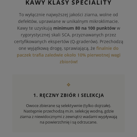
KAWY KLASY SPECIALITY
To wyłącznie najwyższej jakości ziarna, wolne od
defektów, uprawiane w unikalnym mikroklimacie.
Kawy te uzyskują
minimum 80 na 100 punktów
w
rygorystycznej skali SCA, przyznawanych przez
certyfikowanych ekspertów (Q-graderów). Przechodzą
one wyjątkową drogę, sprawiającą, że
finalnie do
paczek trafia zaledwie około 10% pierwotnej wagi
zbiorów!
❖
1. RĘCZNY ZBIÓR I SELEKCJA
Owoce zbierane są selektywnie (tylko dojrzałe).
Następnie przechodzą m.in. selekcję wodną, gdzie
ziarna z niewidocznymi z zewnątrz wadami wypływają
na powierzchnię i są odrzucane.