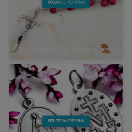
RÓŻAŃCE I KORONKI
BIŻUTERIA SREBRNA