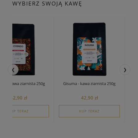
WYBIERZ SWOJĄ KAWĘ
❮
❯
Ze
do - kawa ziarnista 250g
Gisuma - kawa ziarnista 250g
42,90 zł
42,90 zł
KUP TERAZ
KUP TERAZ