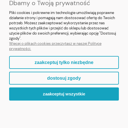
Dbamy o Twoją prywatność
Pliki cookies i pokrewne im technologie umożliwiają poprawne
działanie strony i pomagają nam dostosować ofertę do Twoich
potrzeb. Możesz zaakceptować wykorzystanie przez nas
❮
❯
wszystkich tych plików i przejść do sklepu lub dostosować
użycie plików do swoich preferencji, wybierając opcję "Dostosuj
Figurka MB Fatimska z żywicy 8cm
zgody".
Więcej o plikach cookies przeczytasz w naszej Polityce
prywatności.
69,90 zł
zaakceptuj tylko niezbędne
ZOBACZ WIĘCEJ
dostosuj zgody
zaakceptuj wszystkie
ZAPRASZAMY DO ODKRYCIA PEŁNEJ KOLEKCJI „MALI
PATRONI”.
WIARA, KTÓRA BUDZI UŚMIECH.