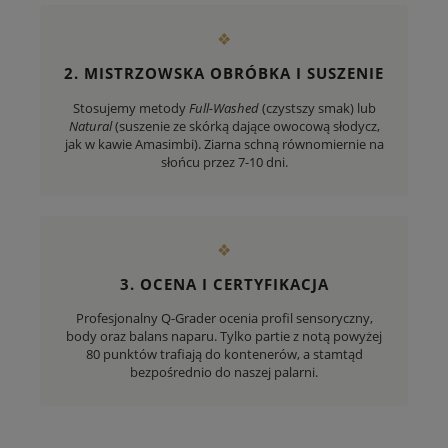
❖
2. MISTRZOWSKA OBRÓBKA I SUSZENIE
Stosujemy metody
Full-Washed
(czystszy smak) lub
Natural
(suszenie ze skórką dające owocową słodycz,
jak w kawie Amasimbi). Ziarna schną równomiernie na
słońcu przez 7-10 dni.
❖
3. OCENA I CERTYFIKACJA
Profesjonalny Q-Grader ocenia profil sensoryczny,
body oraz balans naparu. Tylko partie z notą powyżej
80 punktów trafiają do kontenerów, a stamtąd
bezpośrednio do naszej palarni.