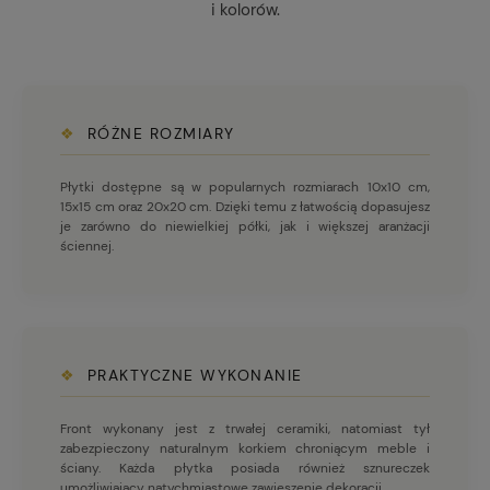
i kolorów.
❖
RÓŻNE ROZMIARY
Płytki dostępne są w popularnych rozmiarach 10x10 cm,
15x15 cm oraz 20x20 cm. Dzięki temu z łatwością dopasujesz
je zarówno do niewielkiej półki, jak i większej aranżacji
ściennej.
❖
PRAKTYCZNE WYKONANIE
Front wykonany jest z trwałej ceramiki, natomiast tył
zabezpieczony naturalnym korkiem chroniącym meble i
ściany. Każda płytka posiada również sznureczek
umożliwiający natychmiastowe zawieszenie dekoracji.