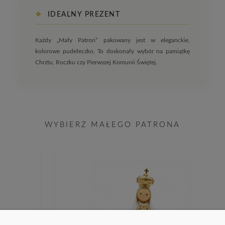
❖
IDEALNY PREZENT
Każdy „Mały Patron” pakowany jest w eleganckie,
kolorowe pudełeczko. To doskonały wybór na pamiątkę
Chrztu, Roczku czy Pierwszej Komunii Świętej.
WYBIERZ MAŁEGO PATRONA