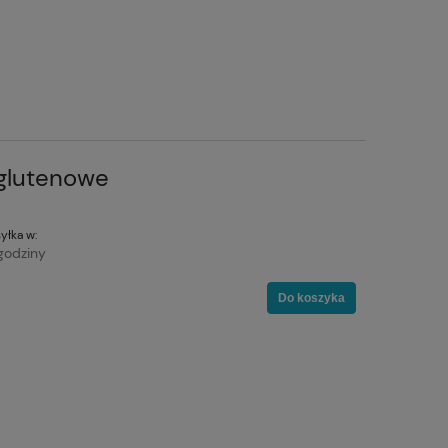
glutenowe
yłka w:
godziny
Do koszyka