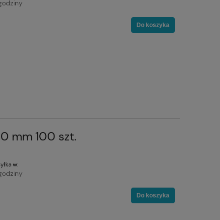
godziny
Do koszyka
70 mm 100 szt.
yłka w:
godziny
Do koszyka