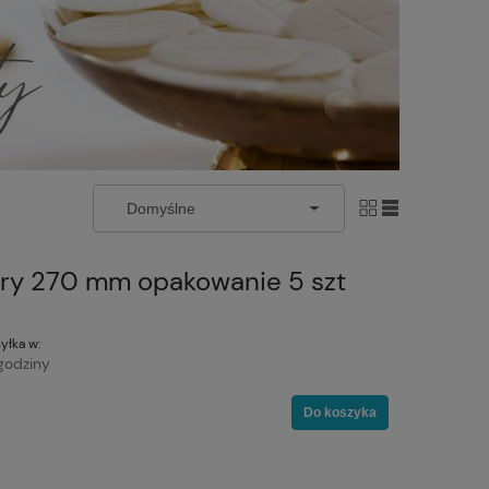
bry 270 mm opakowanie 5 szt
yłka w:
godziny
Do koszyka