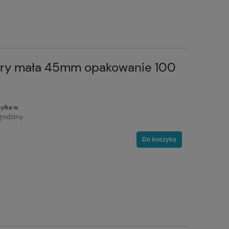
bry mała 45mm opakowanie 100
yłka w:
godziny
Do koszyka