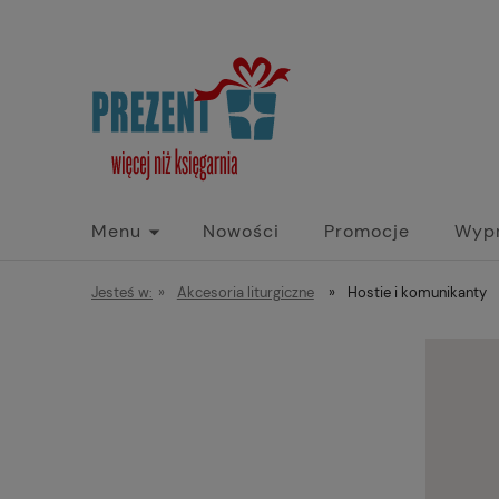
Menu
Nowości
Promocje
Wyp
Jesteś w:
»
Akcesoria liturgiczne
»
Hostie i komunikanty