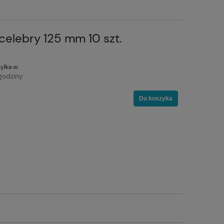
celebry 125 mm 10 szt.
yłka w:
godziny
Do koszyka