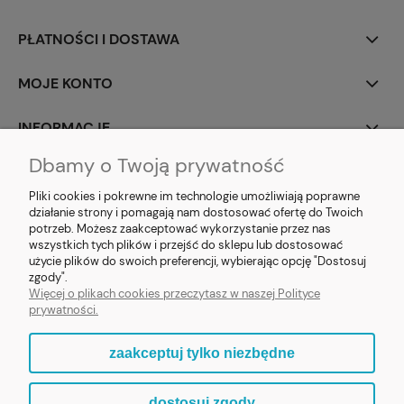
PŁATNOŚCI I DOSTAWA
MOJE KONTO
INFORMACJE
Dbamy o Twoją prywatność
SOCIAL MEDIA
Pliki cookies i pokrewne im technologie umożliwiają poprawne
działanie strony i pomagają nam dostosować ofertę do Twoich
potrzeb. Możesz zaakceptować wykorzystanie przez nas
wszystkich tych plików i przejść do sklepu lub dostosować
użycie plików do swoich preferencji, wybierając opcję "Dostosuj
E-prezent.org
|
sprzedaz@e-prezent.org.pl
| Tel.:
511546060
| NIP:
zgody".
1133029322 | REGON: 388212193 | Skaryszewska 12, 03-802 Warszawa
Więcej o plikach cookies przeczytasz w naszej Polityce
© 2021 Księgarnia PREZENT
prywatności.
zaakceptuj tylko niezbędne
pokaż pełną wersję strony
dostosuj zgody