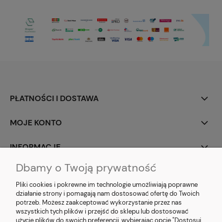
PŁATNOŚCI I DOSTAWA
MOJE KONTO
INFORMACJE
Dbamy o Twoją prywatność
SOCIAL MEDIA
Pliki cookies i pokrewne im technologie umożliwiają poprawne
działanie strony i pomagają nam dostosować ofertę do Twoich
potrzeb. Możesz zaakceptować wykorzystanie przez nas
wszystkich tych plików i przejść do sklepu lub dostosować
użycie plików do swoich preferencji, wybierając opcję "Dostosuj
E-prezent.org
|
sprzedaz@e-prezent.org.pl
| Tel.:
511546060
| NIP: