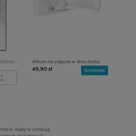
Rodzina
Album na zdjęcia w dniu ślubu
49,90 zł
Do koszyka
 o
ci
imacie. Kawy te uzyskują
kowanych ekspertów (Q-