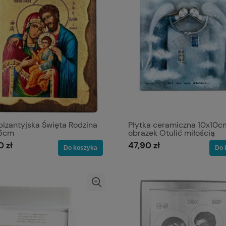
bizantyjska Święta Rodzina
Płytka ceramiczna 10x10c
,5cm
obrazek Otulić miłością
0 zł
47,90 zł
Do koszyka
Do 