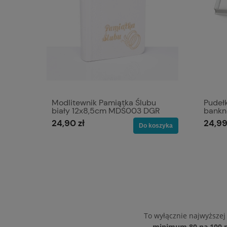
Modlitewnik Pamiątka Ślubu
Pudeł
biały 12x8,5cm MDŚ003 DGR
bankno
24,90 zł
24,99
Do koszyka
To wyłącznie najwyższej
minimum 80 na 100 