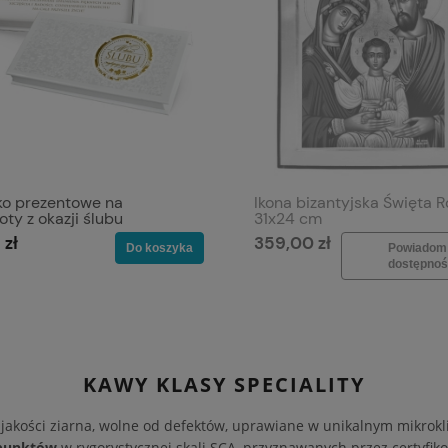
ko prezentowe na
Ikona bizantyjska Święta 
ty z okazji ślubu
31x24 cm
 zł
359,00 zł
Do koszyka
Powiadom
dostępnoś
KAWY KLASY SPECIALITY
 jakości ziarna, wolne od defektów, uprawiane w unikalnym mikrokl
punktów
w rygorystycznej skali SCA, przyznawanych przez certyfi