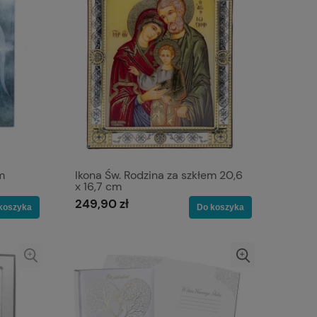
m
Ikona Św. Rodzina za szkłem 20,6
x 16,7 cm
249,90 zł
koszyka
Do koszyka