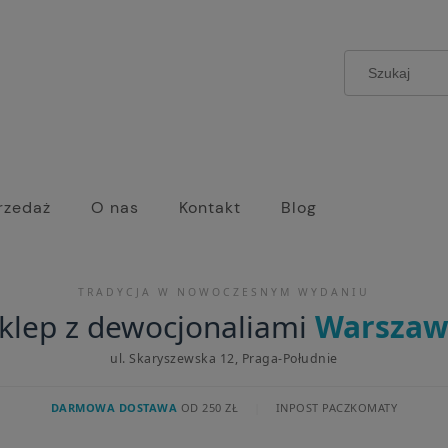
rzedaż
O nas
Kontakt
Blog
TRADYCJA W NOWOCZESNYM WYDANIU
klep z dewocjonaliami
Warszaw
ul. Skaryszewska 12, Praga-Południe
DARMOWA DOSTAWA
OD 250 ZŁ
|
INPOST PACZKOMATY