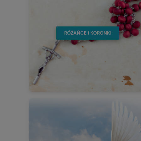
RÓŻAŃCE I KORONKI