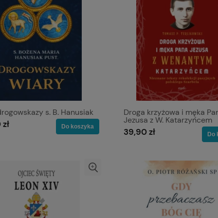
drogowskazy s. B. Hanusiak
Droga krzyżowa i męka Pa
Jezusa z W. Katarzyńcem
 zł
Do koszyka
39,90 zł
Do 