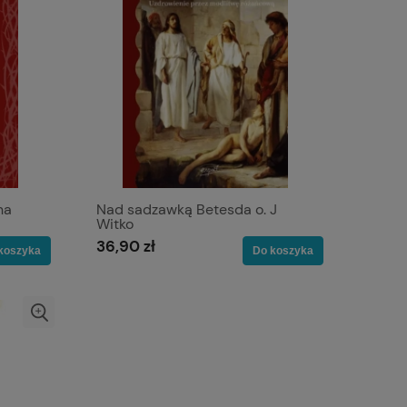
na
Nad sadzawką Betesda o. J
Witko
36,90 zł
koszyka
Do koszyka