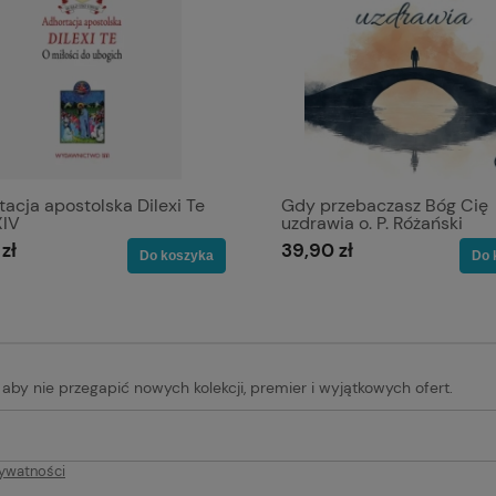
acja apostolska Dilexi Te
Gdy przebaczasz Bóg Cię
XIV
uzdrawia o. P. Różański
zł
39,90 zł
Do koszyka
Do 
, aby nie przegapić nowych kolekcji, premier i wyjątkowych ofert.
rywatności