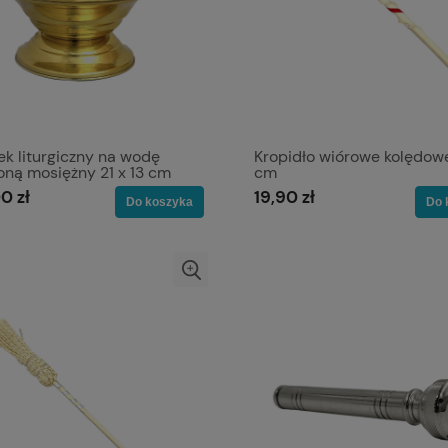
ek liturgiczny na wodę
Kropidło wiórowe kolędow
oną mosiężny 21 x 13 cm
cm
0 zł
19,90 zł
Do koszyka
Do 