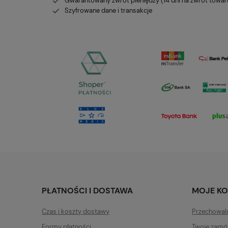
Gwarantowany zwrot pieniędzy (14 dni na zwrot towar
Szyfrowane dane i transakcje
PŁATNOŚCI I DOSTAWA
MOJE K
Czas i koszty dostawy
Przechowal
Formy płatności
Twoje zamó