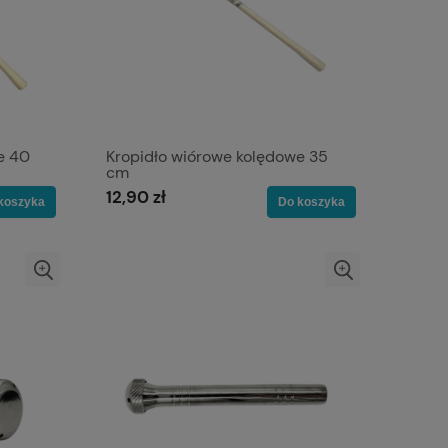
e 40
Kropidło wiórowe kolędowe 35
cm
12,90 zł
koszyka
Do koszyka