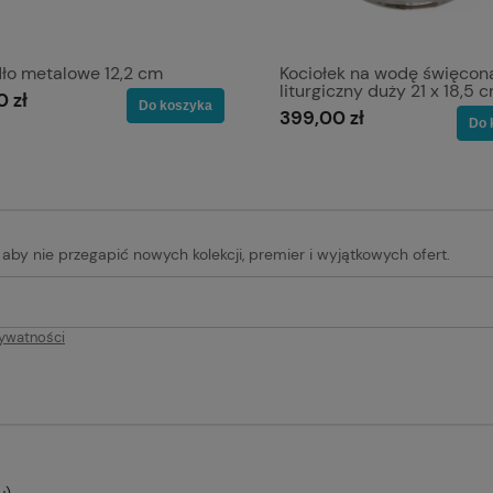
dło metalowe 12,2 cm
Kociołek na wodę święcon
liturgiczny duży 21 x 18,5 
0 zł
Do koszyka
399,00 zł
Do 
, aby nie przegapić nowych kolekcji, premier i wyjątkowych ofert.
rywatności