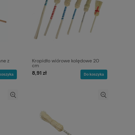
ane z
Kropidło wiórowe kolędowe 20
cm
8,91 zł
koszyka
Do koszyka