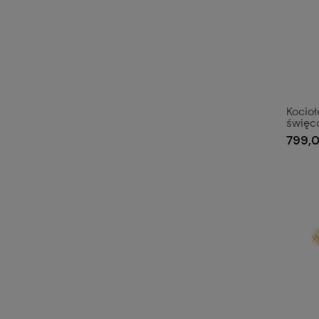
Kocioł
święc
799,0