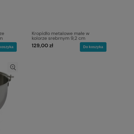
ze
Kropidło metalowe małe w
cm
kolorze srebrnym 9,2 cm
129,00 zł
koszyka
Do koszyka