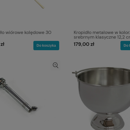
dło wiórowe kolędowe 30
Kropidło metalowe w kolor
srebrnym klasyczne 12,2 
zł
179,00 zł
Do koszyka
Do 