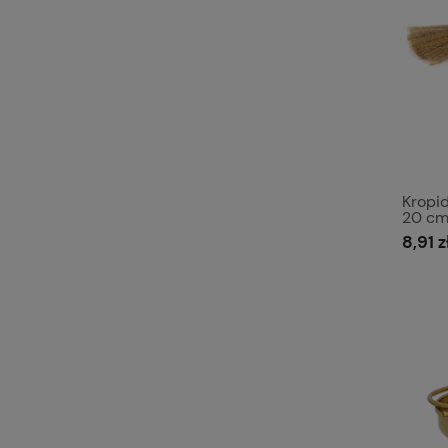
Kropi
20 cm
8,91 z