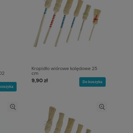
Kropidło wiórowe kolędowe 25
02
cm
9,90 zł
Do koszyka
koszyka