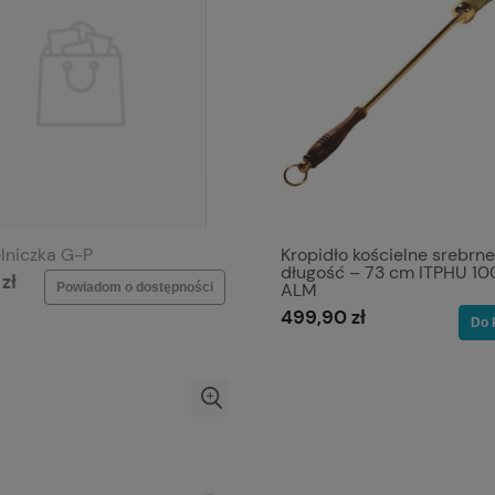
lniczka G-P
Kropidło kościelne srebrne
długość – 73 cm ITPHU 10
zł
ALM
Powiadom o dostępności
499,90 zł
Do 