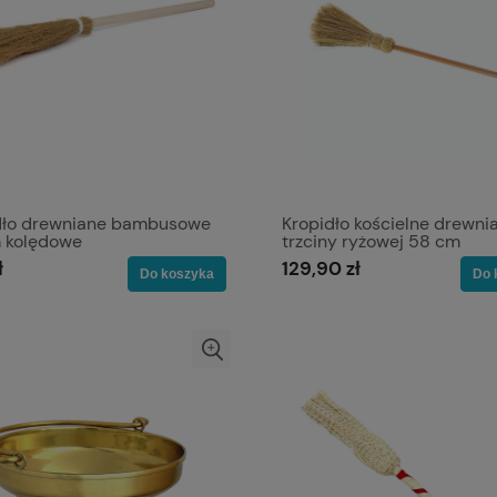
dło drewniane bambusowe
Kropidło kościelne drewni
 kolędowe
trzciny ryżowej 58 cm
ł
129,90 zł
Do koszyka
Do 