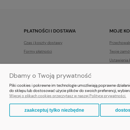
PŁATNOŚCI I DOSTAWA
MOJE K
Czas i koszty dostawy
Przechowal
Formy płatności
Twoje zamó
Ustawienia 
Dbamy o Twoją prywatność
Pliki cookies i pokrewne im technologie umożliwiają poprawne działa
do sklepu lub dostosować użycie plików do swoich preferencji, wybier
E-prezent.org
|
sprzedaz@e-pr
Więcej o plikach cookies przeczytasz w naszej Polityce prywatności.
zaakceptuj tylko niezbędne
dostos