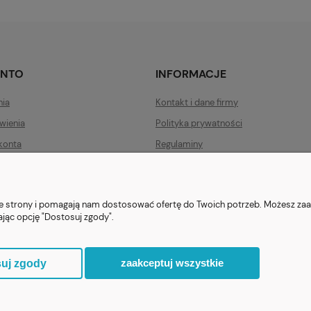
ONTO
INFORMACJE
nia
Kontakt i dane firmy
wienia
Polityka prywatności
konta
Regulaminy
Zwroty i reklamacje
nie strony i pomagają nam dostosować ofertę do Twoich potrzeb. Możesz zaa
ając opcję "Dostosuj zgody".
ezent.org.pl
| Tel.:
511546060
| NIP: 1133029322 | REGON: 388212193 | Ska
© 2021 Księgarnia PREZENT
zaakceptuj wszystkie
uj zgody
Sklep internetowy Shoper.pl