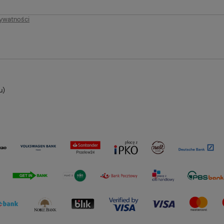
rywatności
u)