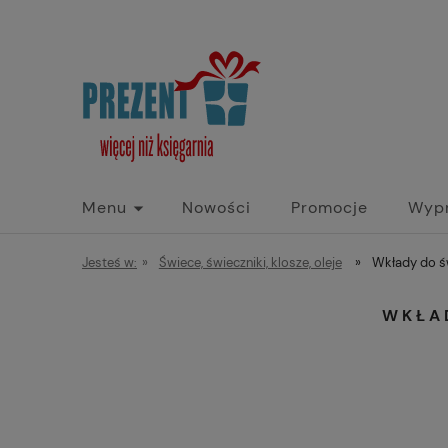
Menu
Nowości
Promocje
Wyp
Jesteś w:
»
Świece, świeczniki, klosze, oleje
»
Wkłady do ś
WKŁA