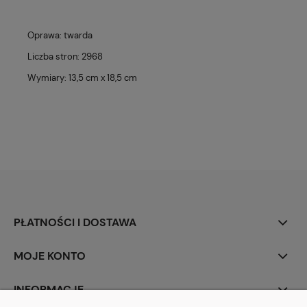
Oprawa: twarda
Liczba stron: 2968
Wymiary: 13,5 cm x 18,5 cm
PŁATNOŚCI I DOSTAWA
MOJE KONTO
INFORMACJE