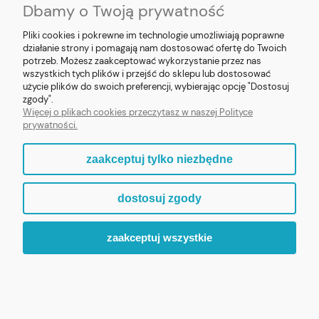
Dbamy o Twoją prywatność
SOCIAL MEDIA
Pliki cookies i pokrewne im technologie umożliwiają poprawne
działanie strony i pomagają nam dostosować ofertę do Twoich
potrzeb. Możesz zaakceptować wykorzystanie przez nas
wszystkich tych plików i przejść do sklepu lub dostosować
użycie plików do swoich preferencji, wybierając opcję "Dostosuj
E-prezent.org
|
sprzedaz@e-prezent.org.pl
| Tel.:
511546060
| NIP:
zgody".
1133029322 | REGON: 388212193 | Skaryszewska 12, 03-802 Warszawa
Więcej o plikach cookies przeczytasz w naszej Polityce
© 2021 Księgarnia PREZENT
prywatności.
zaakceptuj tylko niezbędne
pokaż pełną wersję strony
dostosuj zgody
Sklep internetowy Shoper.pl
zaakceptuj wszystkie