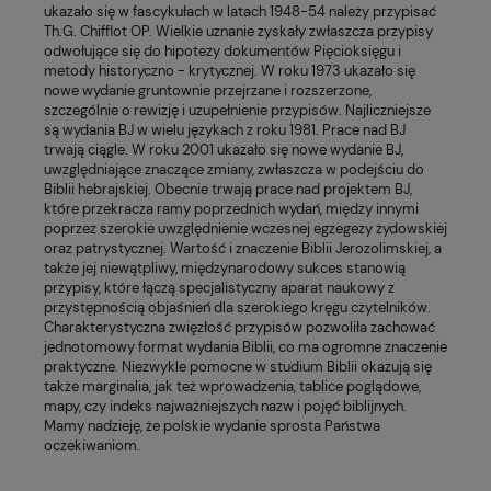
ukazało się w fascykułach w latach 1948-54 należy przypisać
Th.G. Chifflot OP. Wielkie uznanie zyskały zwłaszcza przypisy
odwołujące się do hipotezy dokumentów Pięcioksięgu i
metody historyczno - krytycznej. W roku 1973 ukazało się
nowe wydanie gruntownie przejrzane i rozszerzone,
szczególnie o rewizję i uzupełnienie przypisów. Najliczniejsze
są wydania BJ w wielu językach z roku 1981. Prace nad BJ
trwają ciągle. W roku 2001 ukazało się nowe wydanie BJ,
uwzględniające znaczące zmiany, zwłaszcza w podejściu do
Biblii hebrajskiej. Obecnie trwają prace nad projektem BJ,
które przekracza ramy poprzednich wydań, między innymi
poprzez szerokie uwzględnienie wczesnej egzegezy żydowskiej
oraz patrystycznej. Wartość i znaczenie Biblii Jerozolimskiej, a
także jej niewątpliwy, międzynarodowy sukces stanowią
przypisy, które łączą specjalistyczny aparat naukowy z
przystępnością objaśnień dla szerokiego kręgu czytelników.
Charakterystyczna zwięzłość przypisów pozwoliła zachować
jednotomowy format wydania Biblii, co ma ogromne znaczenie
praktyczne. Niezwykle pomocne w studium Biblii okazują się
także marginalia, jak też wprowadzenia, tablice poglądowe,
mapy, czy indeks najważniejszych nazw i pojęć biblijnych.
Mamy nadzieję, że polskie wydanie sprosta Państwa
oczekiwaniom.