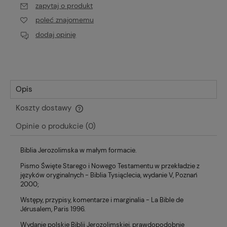
zapytaj o produkt
poleć znajomemu
dodaj opinię
Opis
Koszty dostawy
Cena nie zawiera ewentualnych kosztów płatności
Opinie o produkcie (0)
Biblia Jerozolimska w małym formacie.
Pismo Święte Starego i Nowego Testamentu w przekładzie z
języków oryginalnych - Biblia Tysiąclecia, wydanie V, Poznań
2000;
Wstępy, przypisy, komentarze i marginalia - La Bible de
Jérusalem, Paris 1996.
Wydanie polskie Biblii Jerozolimskiej, prawdopodobnie