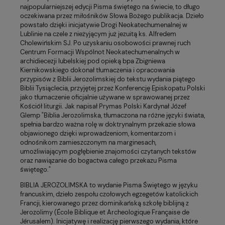
najpopularniejszej edycji Pisma świętego na świecie, to długo
oczekiwana przez miłośników Słowa Bożego publikacja. Dzieło
powstało dzięki inicjatywie Drogi Neokatechumenalnej w
Lublinie na czele z nieżyjącym już jezuitą ks. Alfredem
Cholewińskim SJ. Po uzyskaniu osobowości prawnej ruch
Centrum Formacji Wspólnot Neokatechumenalnych w
archidiecezji lubelskiej pod opieką bpa Zbigniewa
Kiernikowskiego dokonał tłumaczenia i opracowania
przypisów z Biblii Jerozolimskiej do tekstu wydania piątego
Biblii Tysiąclecia, przyjętej przez Konferencję Episkopatu Polski
jako tłumaczenie oficjalnie używane w sprawowanej przez
Kościół liturgii. Jak napisał Prymas Polski Kardynał Józef
Glemp "Biblia Jerozolimska, tłumaczona na różne języki świata,
spełnia bardzo ważna rolę w doktrynalnym przekazie słowa
objawionego dzięki wprowadzeniom, komentarzom i
odnośnikom zamieszczonym na marginesach,
umożliwiającym pogłębienie znajomości czytanych tekstów
oraz nawiązanie do bogactwa całego przekazu Pisma
świętego."
BIBLIA JEROZOLIMSKA to wydanie Pisma Świętego w języku
francuskim, dzieło zespołu czołowych egzegetów katolickich
Francji, kierowanego przez dominikańską szkołę biblijną z
Jerozolimy (École Biblique et Archeologique Française de
Jérusalem). Inicjatywę i realizację pierwszego wydania, które