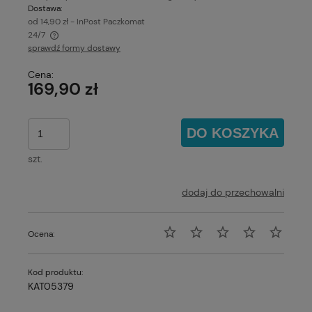
Dostawa:
od 14,90 zł
- InPost Paczkomat
24/7
sprawdź formy dostawy
Cena nie zawiera ewentualnych kosztów płatności
Cena:
169,90 zł
DO KOSZYKA
szt.
dodaj do przechowalni
Ocena:
Kod produktu:
KAT05379