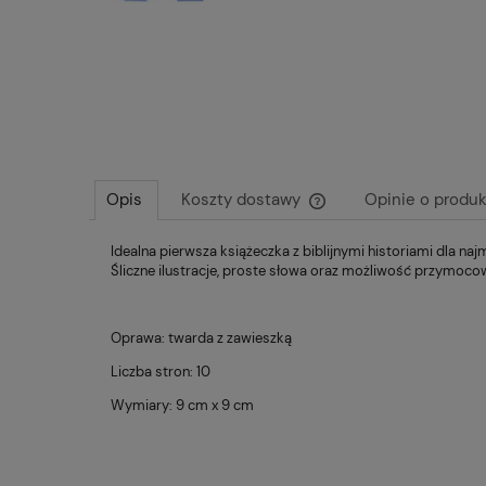
Opis
Koszty dostawy
Opinie o produk
Idealna pierwsza książeczka z biblijnymi historiami dla naj
Cena nie zawiera ewentu
Śliczne ilustracje, proste słowa oraz możliwość przymocow
płatności
Oprawa: twarda z zawieszką
Liczba stron: 10
Wymiary: 9 cm x 9 cm