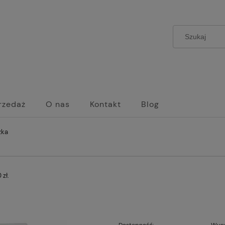
rzedaż
O nas
Kontakt
Blog
zka
zł.
Dostępność:
Wysy