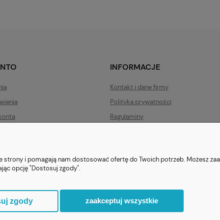
ONTO
INFORMACJE
nia
Kontakt i dane firmy
wienia
Polityka prywatności
konta
Regulaminy
Zwroty i reklamacje
nie strony i pomagają nam dostosować ofertę do Twoich potrzeb. Możesz zaa
ając opcję "Dostosuj zgody".
ezent.org.pl
| Tel.:
511546060
| NIP: 1133029322 | REGON: 388212193 | Ska
© 2021 Księgarnia PREZENT
zaakceptuj wszystkie
uj zgody
Sklep internetowy Shoper.pl