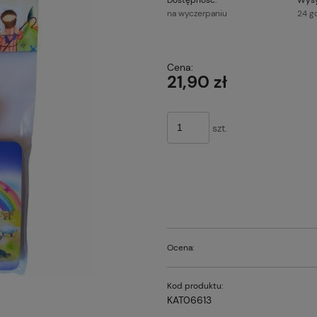
na wyczerpaniu
24 g
Cena nie z
Cena:
płatności
21,90 zł
szt.
Ocena:
Kod produktu:
KAT06613