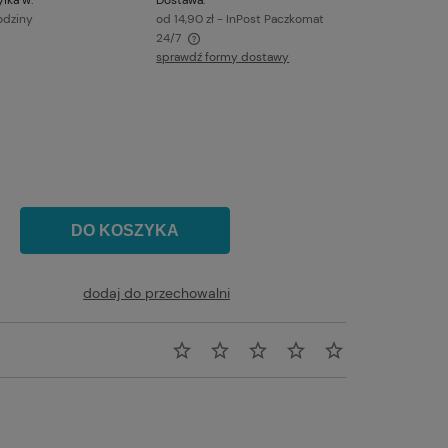
odziny
od 14,90 zł
- InPost Paczkomat
24/7
sprawdź formy dostawy
awiera ewentualnych kosztów
DO KOSZYKA
dodaj do przechowalni