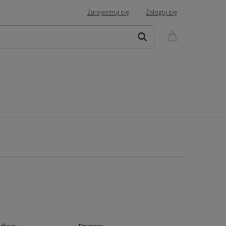
Zarejestruj się
Zaloguj się
łka w:
Dostawa: