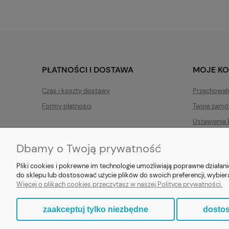
PŁATNOŚCI I DOSTAWA
MOJE K
Czas i koszty dostawy
Przechowal
Formy płatności
Twoje zamó
Ustawienia 
Dbamy o Twoją prywatność
Pliki cookies i pokrewne im technologie umożliwiają poprawne działa
do sklepu lub dostosować użycie plików do swoich preferencji, wybier
E-prezent.org
|
sprzedaz@e-pr
Więcej o plikach cookies przeczytasz w naszej Polityce prywatności.
zaakceptuj tylko niezbędne
dostos