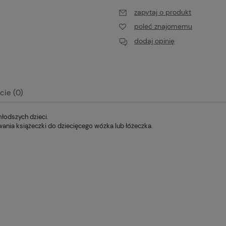
zapytaj o produkt
poleć znajomemu
dodaj opinię
cie (0)
młodszych dzieci.
alnych kosztów
ania książeczki do dziecięcego wózka lub łóżeczka.