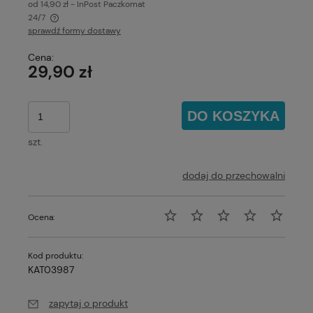
od 14,90 zł
- InPost Paczkomat
24/7
sprawdź formy dostawy
Cena nie zawiera ewentualnych kosztów płatności
Cena:
29,90 zł
DO KOSZYKA
szt.
dodaj do przechowalni
Ocena:
Kod produktu:
KAT03987
zapytaj o produkt