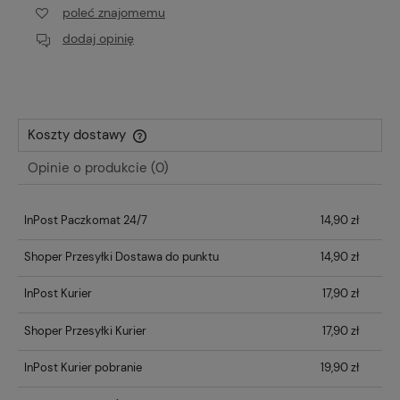
poleć znajomemu
dodaj opinię
Koszty dostawy
Cena nie zawiera ewentualnych kosztów płatności
Opinie o produkcie (0)
InPost Paczkomat 24/7
14,90 zł
Shoper Przesyłki Dostawa do punktu
14,90 zł
InPost Kurier
17,90 zł
Shoper Przesyłki Kurier
17,90 zł
InPost Kurier pobranie
19,90 zł