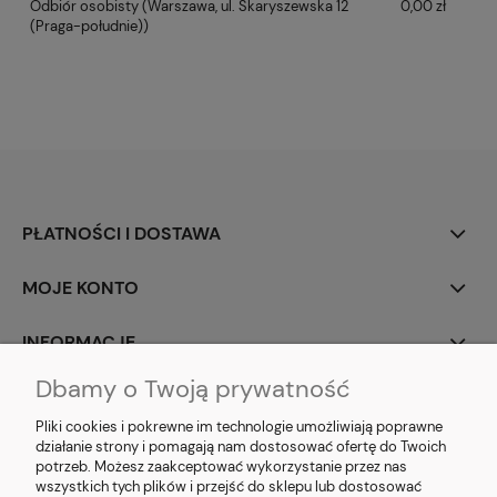
Odbiór osobisty
(Warszawa, ul. Skaryszewska 12
0,00 zł
(Praga-południe))
PŁATNOŚCI I DOSTAWA
MOJE KONTO
INFORMACJE
Dbamy o Twoją prywatność
SOCIAL MEDIA
Pliki cookies i pokrewne im technologie umożliwiają poprawne
działanie strony i pomagają nam dostosować ofertę do Twoich
potrzeb. Możesz zaakceptować wykorzystanie przez nas
wszystkich tych plików i przejść do sklepu lub dostosować