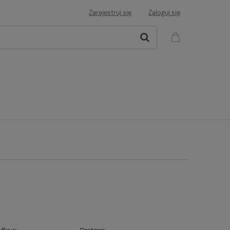
Zarejestruj się
Zaloguj się
łka w:
Dostawa: