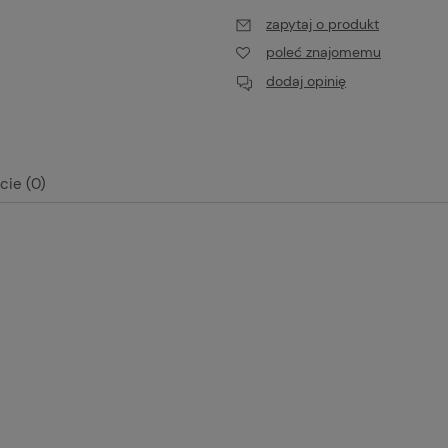
zapytaj o produkt
poleć znajomemu
dodaj opinię
cie (0)
alnych kosztów