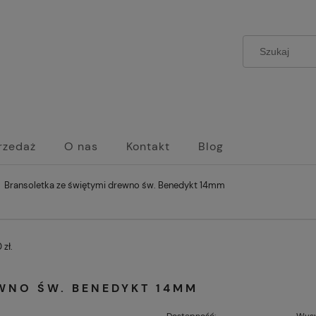
rzedaż
O nas
Kontakt
Blog
Bransoletka ze świętymi drewno św. Benedykt 14mm
zł.
WNO ŚW. BENEDYKT 14MM
Dostępność:
Wysy