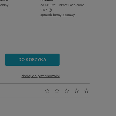
odziny
od 14,90 zł
- InPost Paczkomat
24/7
sprawdź formy dostawy
awiera ewentualnych kosztów
DO KOSZYKA
dodaj do przechowalni