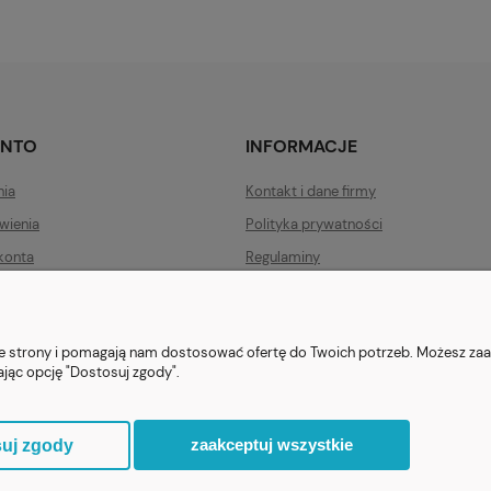
ONTO
INFORMACJE
nia
Kontakt i dane firmy
wienia
Polityka prywatności
konta
Regulaminy
Zwroty i reklamacje
nie strony i pomagają nam dostosować ofertę do Twoich potrzeb. Możesz zaa
ając opcję "Dostosuj zgody".
ezent.org.pl
| Tel.:
511546060
| NIP: 1133029322 | REGON: 388212193 | Ska
© 2021 Księgarnia PREZENT
zaakceptuj wszystkie
uj zgody
Sklep internetowy Shoper.pl