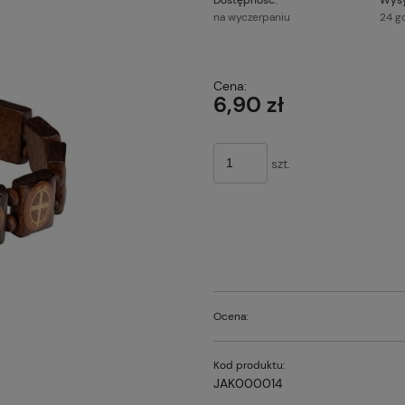
na wyczerpaniu
24 g
Cena nie z
Cena:
płatności
6,90 zł
szt.
Ocena:
Kod produktu:
JAK000014