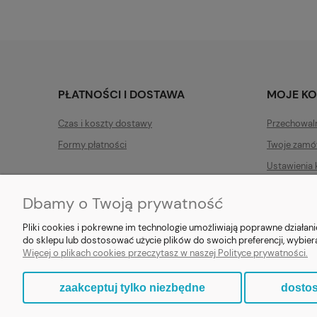
PŁATNOŚCI I DOSTAWA
MOJE K
Czas i koszty dostawy
Przechowal
Formy płatności
Twoje zamó
Ustawienia 
Dbamy o Twoją prywatność
Pliki cookies i pokrewne im technologie umożliwiają poprawne działa
do sklepu lub dostosować użycie plików do swoich preferencji, wybier
E-prezent.org
|
sprzedaz@e-pr
Więcej o plikach cookies przeczytasz w naszej Polityce prywatności.
zaakceptuj tylko niezbędne
dostos