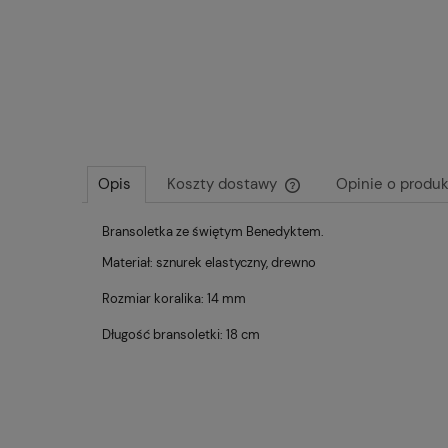
Opis
Koszty dostawy
Opinie o produk
Bransoletka ze świętym Benedyktem.
Cena nie zawiera ewentu
płatności
Materiał: sznurek elastyczny, drewno
Rozmiar koralika: 14 mm
Długość bransoletki: 18 cm