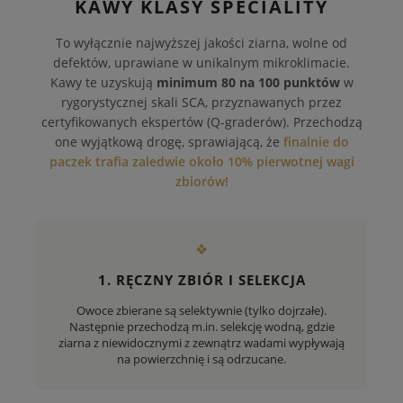
KAWY KLASY SPECIALITY
To wyłącznie najwyższej jakości ziarna, wolne od
defektów, uprawiane w unikalnym mikroklimacie.
Kawy te uzyskują
minimum 80 na 100 punktów
w
rygorystycznej skali SCA, przyznawanych przez
certyfikowanych ekspertów (Q-graderów). Przechodzą
one wyjątkową drogę, sprawiającą, że
finalnie do
paczek trafia zaledwie około 10% pierwotnej wagi
zbiorów!
❖
1. RĘCZNY ZBIÓR I SELEKCJA
Owoce zbierane są selektywnie (tylko dojrzałe).
Następnie przechodzą m.in. selekcję wodną, gdzie
ziarna z niewidocznymi z zewnątrz wadami wypływają
na powierzchnię i są odrzucane.