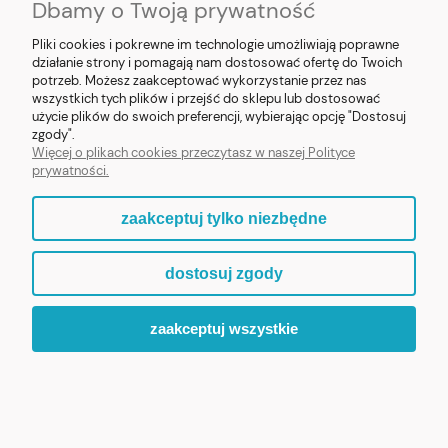
Dbamy o Twoją prywatność
Pliki cookies i pokrewne im technologie umożliwiają poprawne
działanie strony i pomagają nam dostosować ofertę do Twoich
potrzeb. Możesz zaakceptować wykorzystanie przez nas
❮
❯
wszystkich tych plików i przejść do sklepu lub dostosować
użycie plików do swoich preferencji, wybierając opcję "Dostosuj
Figurka Krzyż Jezus z żywicy 8cm
zgody".
Więcej o plikach cookies przeczytasz w naszej Polityce
prywatności.
69,90 zł
zaakceptuj tylko niezbędne
ZOBACZ WIĘCEJ
dostosuj zgody
zaakceptuj wszystkie
ZAPRASZAMY DO ODKRYCIA PEŁNEJ KOLEKCJI „MALI
PATRONI”.
WIARA, KTÓRA BUDZI UŚMIECH.