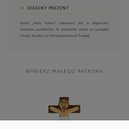
❖
IDEALNY PREZENT
Każdy „Mały Patron” pakowany jest w eleganckie,
kolorowe pudełeczko. To doskonały wybór na pamiątkę
Chrztu, Roczku czy Pierwszej Komunii Świętej.
WYBIERZ MAŁEGO PATRONA