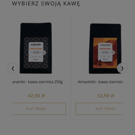
WYBIERZ SWOJĄ KAWĘ
❮
❯
ambi - kawa ziarnista 250g
Amasimbi - kawa ziarnista 250g
42,90 zł
52,90 zł
KUP TERAZ
KUP TERAZ