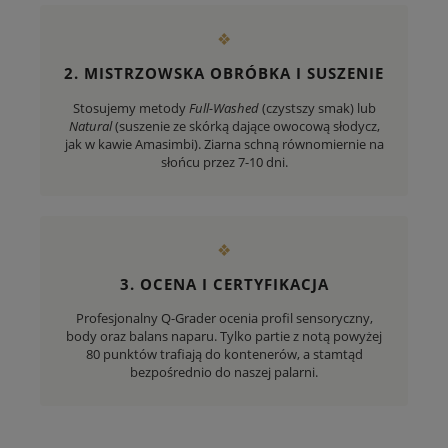
❖
2. MISTRZOWSKA OBRÓBKA I SUSZENIE
Stosujemy metody
Full-Washed
(czystszy smak) lub
Natural
(suszenie ze skórką dające owocową słodycz,
jak w kawie Amasimbi). Ziarna schną równomiernie na
słońcu przez 7-10 dni.
❖
3. OCENA I CERTYFIKACJA
Profesjonalny Q-Grader ocenia profil sensoryczny,
body oraz balans naparu. Tylko partie z notą powyżej
80 punktów trafiają do kontenerów, a stamtąd
bezpośrednio do naszej palarni.