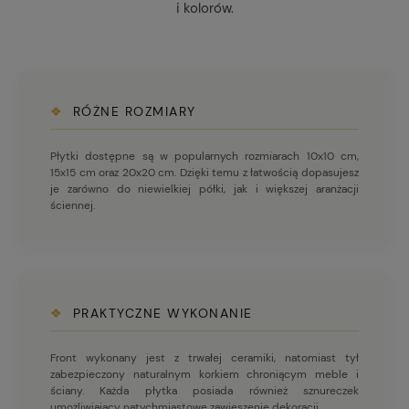
i kolorów.
❖
RÓŻNE ROZMIARY
Płytki dostępne są w popularnych rozmiarach 10x10 cm,
15x15 cm oraz 20x20 cm. Dzięki temu z łatwością dopasujesz
je zarówno do niewielkiej półki, jak i większej aranżacji
ściennej.
❖
PRAKTYCZNE WYKONANIE
Front wykonany jest z trwałej ceramiki, natomiast tył
zabezpieczony naturalnym korkiem chroniącym meble i
ściany. Każda płytka posiada również sznureczek
umożliwiający natychmiastowe zawieszenie dekoracji.