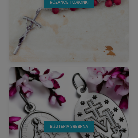
RÓŻAŃCE I KORONKI
BIŻUTERIA SREBRNA