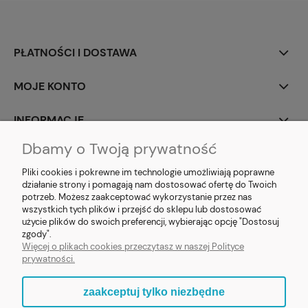
PŁATNOŚCI I DOSTAWA
MOJE KONTO
INFORMACJE
Dbamy o Twoją prywatność
SOCIAL MEDIA
Pliki cookies i pokrewne im technologie umożliwiają poprawne
działanie strony i pomagają nam dostosować ofertę do Twoich
potrzeb. Możesz zaakceptować wykorzystanie przez nas
wszystkich tych plików i przejść do sklepu lub dostosować
użycie plików do swoich preferencji, wybierając opcję "Dostosuj
E-prezent.org
|
sprzedaz@e-prezent.org.pl
| Tel.:
511546060
| NIP:
zgody".
1133029322 | REGON: 388212193 | Skaryszewska 12, 03-802 Warszawa
Więcej o plikach cookies przeczytasz w naszej Polityce
© 2021 Księgarnia PREZENT
prywatności.
zaakceptuj tylko niezbędne
pokaż pełną wersję strony