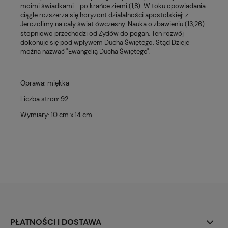
moimi świadkami... po krańce ziemi (1,8). W toku opowiadania
ciągle rozszerza się horyzont działalności apostolskiej: z
Jerozolimy na cały świat ówczesny. Nauka o zbawieniu (13,26)
stopniowo przechodzi od Żydów do pogan. Ten rozwój
dokonuje się pod wpływem Ducha Świętego. Stąd Dzieje
można nazwać "Ewangelią Ducha Świętego".
Oprawa: miękka
Liczba stron: 92
Wymiary: 10 cm x 14 cm
PŁATNOŚCI I DOSTAWA