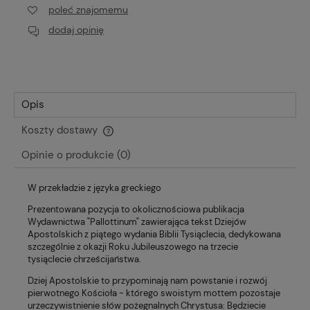
poleć znajomemu
dodaj opinię
Opis
Koszty dostawy
Cena nie zawiera ewentualnych kosztów płatności
Opinie o produkcie (0)
W przekładzie z języka greckiego
Prezentowana pozycja to okolicznościowa publikacja
Wydawnictwa "Pallottinum" zawierająca tekst Dziejów
Apostolskich z piątego wydania Biblii Tysiąclecia, dedykowana
szczególnie z okazji Roku Jubileuszowego na trzecie
tysiąclecie chrześcijaństwa.
Dziej Apostolskie to przypominają nam powstanie i rozwój
pierwotnego Kościoła - którego swoistym mottem pozostaje
urzeczywistnienie słów pożegnalnych Chrystusa: Będziecie