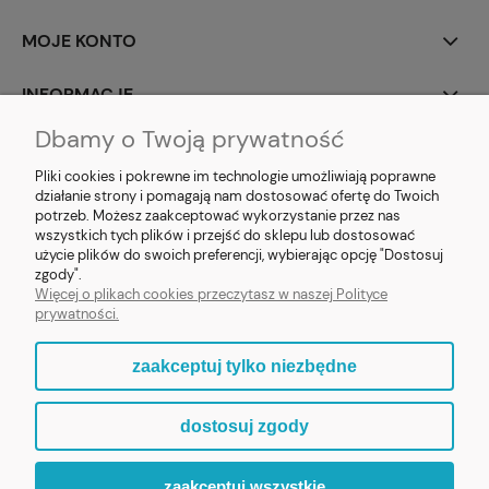
MOJE KONTO
INFORMACJE
Dbamy o Twoją prywatność
SOCIAL MEDIA
Pliki cookies i pokrewne im technologie umożliwiają poprawne
działanie strony i pomagają nam dostosować ofertę do Twoich
potrzeb. Możesz zaakceptować wykorzystanie przez nas
wszystkich tych plików i przejść do sklepu lub dostosować
użycie plików do swoich preferencji, wybierając opcję "Dostosuj
E-prezent.org
|
sprzedaz@e-prezent.org.pl
| Tel.:
511546060
| NIP:
zgody".
1133029322 | REGON: 388212193 | Skaryszewska 12, 03-802 Warszawa
Więcej o plikach cookies przeczytasz w naszej Polityce
© 2021 Księgarnia PREZENT
prywatności.
zaakceptuj tylko niezbędne
pokaż pełną wersję strony
dostosuj zgody
Sklep internetowy Shoper.pl
zaakceptuj wszystkie