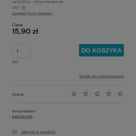
od 14,90 zł
- InPost Paczkomat
24/7
sprawdź formy dostawy
Cena nie zawiera ewentualnych kosztów płatności
Cena:
15,90 zł
DO KOSZYKA
szt.
dodaj do przechowalni
Ocena:
Kod produktu:
KAT06255
zapytaj o produkt