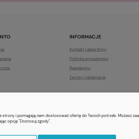
ONTO
INFORMACJE
nia
Kontakt i dane firmy
wienia
Polityka prywatności
konta
Regulaminy
Zwroty i reklamacje
ezent.org.pl
| Tel.:
511546060
| NIP: 1133029322 | REGON: 388212193 | Ska
© 2021 Księgarnia PREZENT
nie strony i pomagają nam dostosować ofertę do Twoich potrzeb. Możesz zaa
ając opcję "Dostosuj zgody".
Sklep internetowy Shoper.pl