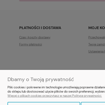
PŁATNOŚCI I DOSTAWA
MOJE K
Czas i koszty dostawy
Przechowal
Formy płatności
Twoje zamó
Ustawienia 
Dbamy o Twoją prywatność
E-prezent.org
|
sprzedaz@e-pr
Pliki cookies i pokrewne im technologie umożliwiają poprawne działa
do sklepu lub dostosować użycie plików do swoich preferencji, wybier
Więcej o plikach cookies przeczytasz w naszej Polityce prywatności.