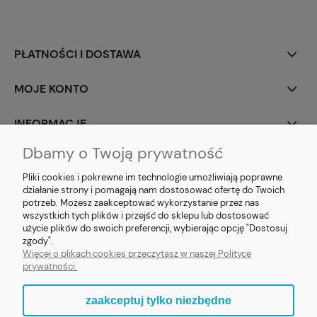
PŁATNOŚCI I DOSTAWA
MOJE KONTO
INFORMACJE
Dbamy o Twoją prywatność
SOCIAL MEDIA
Pliki cookies i pokrewne im technologie umożliwiają poprawne
działanie strony i pomagają nam dostosować ofertę do Twoich
potrzeb. Możesz zaakceptować wykorzystanie przez nas
wszystkich tych plików i przejść do sklepu lub dostosować
użycie plików do swoich preferencji, wybierając opcję "Dostosuj
E-prezent.org
|
sprzedaz@e-prezent.org.pl
| Tel.:
511546060
| NIP:
zgody".
1133029322 | REGON: 388212193 | Skaryszewska 12, 03-802 Warszawa
Więcej o plikach cookies przeczytasz w naszej Polityce
© 2021 Księgarnia PREZENT
prywatności.
zaakceptuj tylko niezbędne
pokaż pełną wersję strony