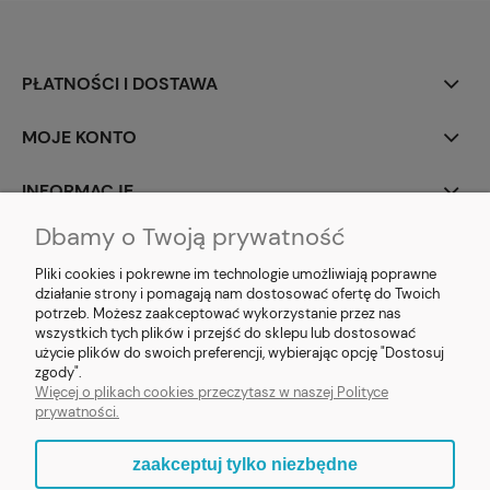
PŁATNOŚCI I DOSTAWA
MOJE KONTO
INFORMACJE
Dbamy o Twoją prywatność
SOCIAL MEDIA
Pliki cookies i pokrewne im technologie umożliwiają poprawne
działanie strony i pomagają nam dostosować ofertę do Twoich
potrzeb. Możesz zaakceptować wykorzystanie przez nas
wszystkich tych plików i przejść do sklepu lub dostosować
użycie plików do swoich preferencji, wybierając opcję "Dostosuj
E-prezent.org
|
sprzedaz@e-prezent.org.pl
| Tel.:
511546060
| NIP:
zgody".
1133029322 | REGON: 388212193 | Skaryszewska 12, 03-802 Warszawa
Więcej o plikach cookies przeczytasz w naszej Polityce
© 2021 Księgarnia PREZENT
prywatności.
zaakceptuj tylko niezbędne
pokaż pełną wersję strony