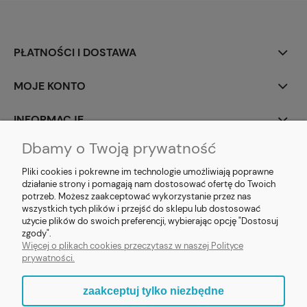
PŁATNOŚCI I DOSTAWA
MOJE KONTO
INFORMACJE
Dbamy o Twoją prywatność
SOCIAL MEDIA
Pliki cookies i pokrewne im technologie umożliwiają poprawne
działanie strony i pomagają nam dostosować ofertę do Twoich
potrzeb. Możesz zaakceptować wykorzystanie przez nas
wszystkich tych plików i przejść do sklepu lub dostosować
użycie plików do swoich preferencji, wybierając opcję "Dostosuj
E-prezent.org
|
sprzedaz@e-prezent.org.pl
| Tel.:
511546060
| NIP:
zgody".
1133029322 | REGON: 388212193 | Skaryszewska 12, 03-802 Warszawa
Więcej o plikach cookies przeczytasz w naszej Polityce
© 2021 Księgarnia PREZENT
prywatności.
zaakceptuj tylko niezbędne
pokaż pełną wersję strony