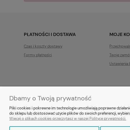
PŁATNOŚCI I DOSTAWA
MOJE K
Czas i koszty dostawy
Przechowal
Formy płatności
Twoje zamó
Ustawienia 
Dbamy o Twoją prywatność
E-prezent.org
|
sprzedaz@e-pr
Pliki cookies i pokrewne im technologie umożliwiają poprawne działa
do sklepu lub dostosować użycie plików do swoich preferencji, wybier
Więcej o plikach cookies przeczytasz w naszej Polityce prywatności.