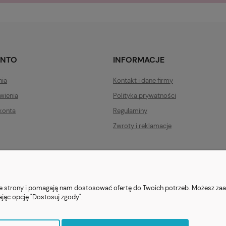
ONTO
INFORMACJE
nia
Kontakt i dane firmy
wienia
Polityka prywatności
konta
Regulaminy
Zwroty i reklamacje
ezent.org.pl
| Tel.:
511546060
| NIP: 1133029322 | REGON: 388212193 | Ska
© 2021 Księgarnia PREZENT
nie strony i pomagają nam dostosować ofertę do Twoich potrzeb. Możesz zaa
ając opcję "Dostosuj zgody".
Sklep internetowy Shoper.pl