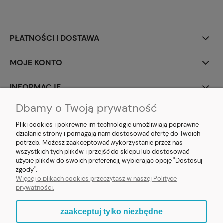
PŁATNOŚCI I DOSTAWA
MOJE KONTO
INFORMACJE
Dbamy o Twoją prywatność
SOCIAL MEDIA
Pliki cookies i pokrewne im technologie umożliwiają poprawne
działanie strony i pomagają nam dostosować ofertę do Twoich
potrzeb. Możesz zaakceptować wykorzystanie przez nas
wszystkich tych plików i przejść do sklepu lub dostosować
użycie plików do swoich preferencji, wybierając opcję "Dostosuj
E-prezent.org
|
sprzedaz@e-prezent.org.pl
| Tel.:
511546060
| NIP:
zgody".
1133029322 | REGON: 388212193 | Skaryszewska 12, 03-802 Warszawa
Więcej o plikach cookies przeczytasz w naszej Polityce
© 2021 Księgarnia PREZENT
prywatności.
zaakceptuj tylko niezbędne
pokaż pełną wersję strony