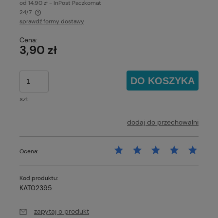
od 14,90 zł
- InPost Paczkomat
24/7
sprawdź formy dostawy
Cena nie zawiera ewentualnych kosztów płatności
Cena:
3,90 zł
DO KOSZYKA
szt.
dodaj do przechowalni
Ocena:
Kod produktu:
KAT02395
zapytaj o produkt