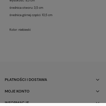
wysokość: 9,5 cm
średnica otworu: 3,5 cm
średnica górnej części: 10,5 cm
Kolor: niebieski
PŁATNOŚCI I DOSTAWA
MOJE KONTO
INFORMACJE