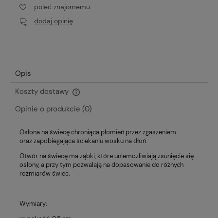
poleć znajomemu
dodaj opinię
Opis
Koszty dostawy
Cena nie zawiera ewentualnych kosztów płatności
Opinie o produkcie (0)
Osłona na świecę chroniąca płomień przez zgaszeniem
oraz zapobiegająca ściekaniu wosku na dłoń.
Otwór na świecę ma ząbki, które uniemożliwiają zsunięcie się
osłony, a przy tym pozwalają na dopasowanie do różnych
rozmiarów świec.
Wymiary: