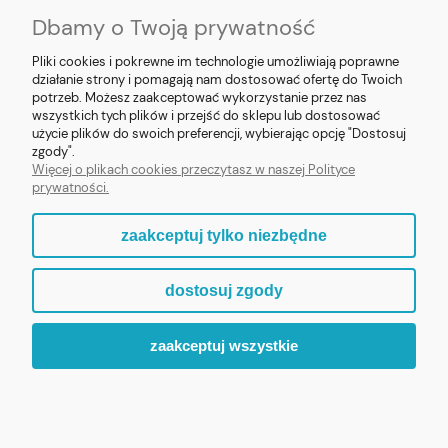
Dbamy o Twoją prywatność
SOCIAL MEDIA
Pliki cookies i pokrewne im technologie umożliwiają poprawne
działanie strony i pomagają nam dostosować ofertę do Twoich
potrzeb. Możesz zaakceptować wykorzystanie przez nas
wszystkich tych plików i przejść do sklepu lub dostosować
użycie plików do swoich preferencji, wybierając opcję "Dostosuj
E-prezent.org
|
sprzedaz@e-prezent.org.pl
| Tel.:
511546060
| NIP:
zgody".
1133029322 | REGON: 388212193 | Skaryszewska 12, 03-802 Warszawa
Więcej o plikach cookies przeczytasz w naszej Polityce
© 2021 Księgarnia PREZENT
prywatności.
zaakceptuj tylko niezbędne
pokaż pełną wersję strony
dostosuj zgody
Sklep internetowy Shoper.pl
zaakceptuj wszystkie