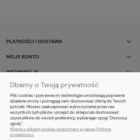
PŁATNOŚCI I DOSTAWA
MOJE KONTO
INFORMACJE
Dbamy o Twoją prywatność
SOCIAL MEDIA
Pliki cookies i pokrewne im technologie umożliwiają poprawne
działanie strony i pomagają nam dostosować ofertę do Twoich
potrzeb. Możesz zaakceptować wykorzystanie przez nas
wszystkich tych plików i przejść do sklepu lub dostosować
użycie plików do swoich preferencji, wybierając opcję "Dostosuj
E-prezent.org
|
sprzedaz@e-prezent.org.pl
| Tel.:
511546060
| NIP:
zgody".
1133029322 | REGON: 388212193 | Skaryszewska 12, 03-802 Warszawa
Więcej o plikach cookies przeczytasz w naszej Polityce
© 2021 Księgarnia PREZENT
prywatności.