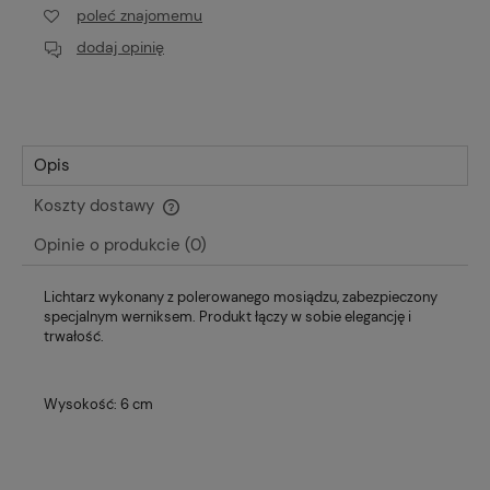
poleć znajomemu
dodaj opinię
Opis
Koszty dostawy
Cena nie zawiera ewentualnych kosztów płatności
Opinie o produkcie (0)
Lichtarz wykonany z polerowanego mosiądzu, zabezpieczony
specjalnym werniksem. Produkt łączy w sobie elegancję i
trwałość.
Wysokość: 6 cm