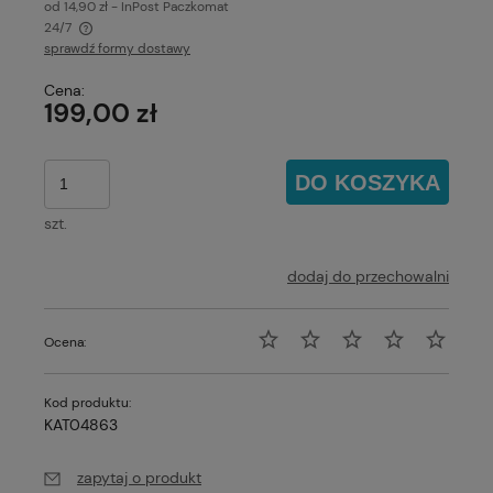
od 14,90 zł
- InPost Paczkomat
24/7
sprawdź formy dostawy
Cena nie zawiera ewentualnych kosztów płatności
Cena:
199,00 zł
DO KOSZYKA
szt.
dodaj do przechowalni
Ocena:
Kod produktu:
KAT04863
zapytaj o produkt