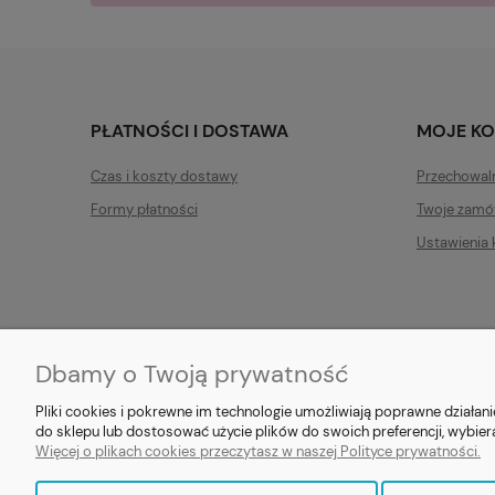
PŁATNOŚCI I DOSTAWA
MOJE K
Czas i koszty dostawy
Przechowal
Formy płatności
Twoje zamó
Ustawienia 
Dbamy o Twoją prywatność
E-prezent.org
|
sprzedaz@e-pr
Pliki cookies i pokrewne im technologie umożliwiają poprawne działa
do sklepu lub dostosować użycie plików do swoich preferencji, wybier
Więcej o plikach cookies przeczytasz w naszej Polityce prywatności.