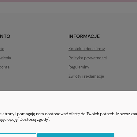
ONTO
INFORMACJE
nia
Kontakt i dane firmy
wienia
Polityka prywatności
konta
Regulaminy
Zwroty i reklamacje
ezent.org.pl
| Tel.:
511546060
| NIP: 1133029322 | REGON: 388212193 | Ska
© 2021 Księgarnia PREZENT
nie strony i pomagają nam dostosować ofertę do Twoich potrzeb. Możesz zaa
ając opcję "Dostosuj zgody".
Sklep internetowy Shoper.pl