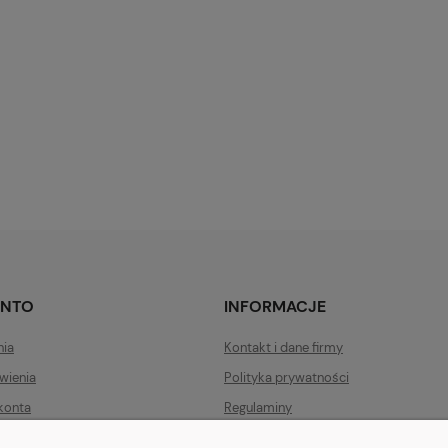
ONTO
INFORMACJE
nia
Kontakt i dane firmy
wienia
Polityka prywatności
konta
Regulaminy
Zwroty i reklamacje