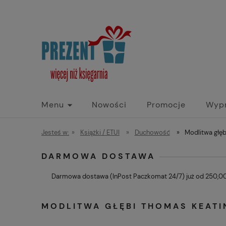
Menu
Nowości
Promocje
Wyp
Jesteś w:
»
Książki / ETUI
»
Duchowość
»
Modlitwa głę
DARMOWA DOSTAWA
Darmowa dostawa (InPost Paczkomat 24/7) już od 250,00 
MODLITWA GŁĘBI THOMAS KEAT