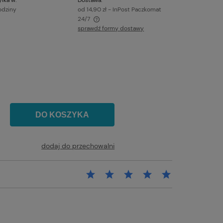
odziny
od 14,90 zł
- InPost Paczkomat
24/7
sprawdź formy dostawy
awiera ewentualnych kosztów
DO KOSZYKA
dodaj do przechowalni