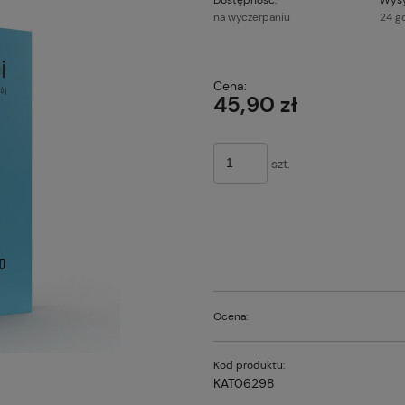
na wyczerpaniu
24 g
Cena nie z
Cena:
płatności
45,90 zł
szt.
Ocena:
Kod produktu:
KAT06298