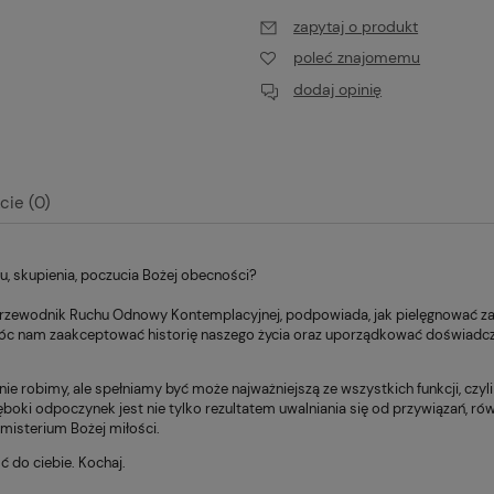
zapytaj o produkt
poleć znajomemu
dodaj opinię
cie (0)
alnych kosztów
 skupienia, poczucia Bożej obecności?
przewodnik Ruchu Odnowy Kontemplacyjnej, podpowiada, jak pielęgnować zaży
omóc nam zaakceptować historię naszego życia oraz uporządkować doświadc
nie robimy, ale spełniamy być może najważniejszą ze wszystkich funkcji, cz
oki odpoczynek jest nie tylko rezultatem uwalniania się od przywiązań, równ
misterium Bożej miłości.
 do ciebie. Kochaj.