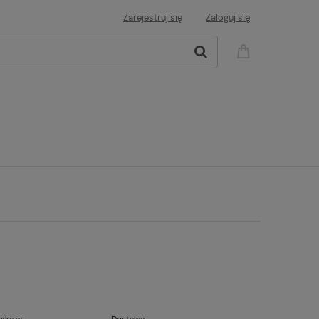
Zarejestruj się
Zaloguj się
łka w:
Dostawa: