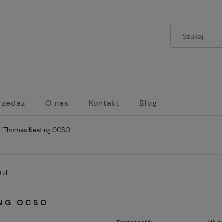
rzedaż
O nas
Kontakt
Blog
bi Thomas Keating OCSO
zł.
ING OCSO
Dostępność:
Wysy