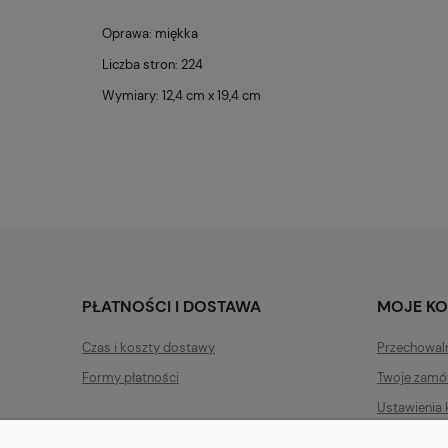
Oprawa: miękka
Liczba stron: 224
Wymiary: 12,4 cm x 19,4 cm
PŁATNOŚCI I DOSTAWA
MOJE K
Czas i koszty dostawy
Przechowal
Formy płatności
Twoje zamó
Ustawienia 