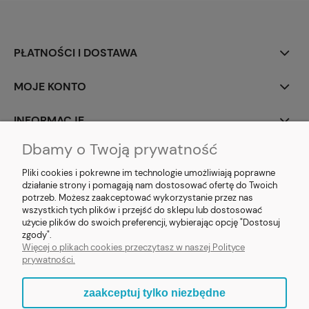
PŁATNOŚCI I DOSTAWA
MOJE KONTO
INFORMACJE
Dbamy o Twoją prywatność
SOCIAL MEDIA
Pliki cookies i pokrewne im technologie umożliwiają poprawne
działanie strony i pomagają nam dostosować ofertę do Twoich
potrzeb. Możesz zaakceptować wykorzystanie przez nas
wszystkich tych plików i przejść do sklepu lub dostosować
użycie plików do swoich preferencji, wybierając opcję "Dostosuj
E-prezent.org
|
sprzedaz@e-prezent.org.pl
| Tel.:
511546060
| NIP:
zgody".
1133029322 | REGON: 388212193 | Skaryszewska 12, 03-802 Warszawa
Więcej o plikach cookies przeczytasz w naszej Polityce
© 2021 Księgarnia PREZENT
prywatności.
zaakceptuj tylko niezbędne
pokaż pełną wersję strony